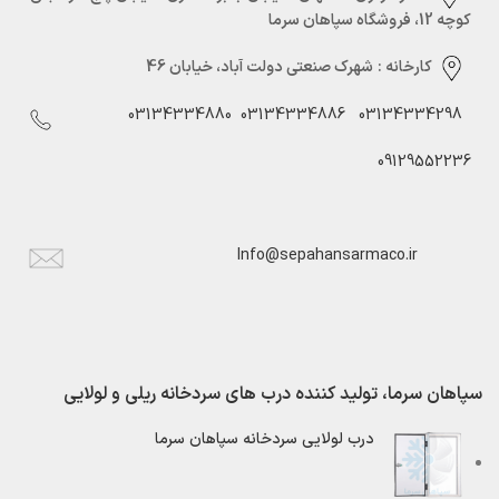
کوچه 12، فروشگاه سپاهان سرما
کارخانه :
شهرک صنعتی دولت آباد، خیابان 46
03134334880
03134334886
03134334298
09129552236
Info@sepahansarmaco.ir
سپاهان سرما، تولید کننده درب های سردخانه ریلی و لولایی
درب لولایی سردخانه سپاهان سرما