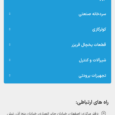
سردخانه صنعتی
کولرگازی
قطعات یخچال فریزر
شیرآلات و کنترل
تجهیزات برودتی
راه های ارتباطی:
دفتر مرکزی:‌ اصفهان، خیابان جابر انصاری، خیابان پنج آذر، نبش