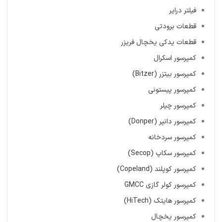
فیلتر درایر
قطعات برودتی
قطعات یدکی یخچال فریزر
کمپرسور اسکرال
کمپرسور بیتزر (Bitzer)
کمپرسور پیستونی
کمپرسور چیلر
کمپرسور دانپر (Donper)
کمپرسور سردخانه
کمپرسور سکاپ (Secop)
کمپرسور کوپلند (Copeland)
کمپرسور کولر گازی GMCC
کمپرسور هایتک (HiTech)
کمپرسور یخچال