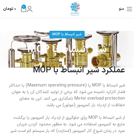
0
منو
0
تومان
شیر انبساط با MOP
شیر انبساط با MOP
0
در تاریخ
سپاهان سرما
عملکرد شیر انبساط با MOP
شیر انبساط با MOP یا (Maximum operating pressure) یا حداکثر
فشار کارکرد نامیده می شود که برخی از تولید کنندگان آن را به عنوان
Motor overload protection نامگذاری می کنند. این به معنای
حفاظت از ازدیاد بار کمپرسور (موتور) می باشد.
از شیر انبساط با MOP برای جلوگیری از ازدیاد بار کمپرسور یا برگشت
مایع به کمپرسور استفاده می شود. به منظور محدود کردن جریان
مبرد در زمان شروع کار کمپرسور (استارت) که بار سیستم کم است شیر