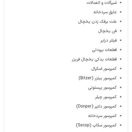
شیرآلات و اتصالات
عایق سردخانه
علت برفک زدن یخچال
فن یخچال
فیلتر درایر
قطعات برودتی
قطعات یدکی یخچال فریزر
کمپرسور اسکرال
کمپرسور بیتزر (Bitzer)
کمپرسور پیستونی
کمپرسور چیلر
کمپرسور دانپر (Donper)
کمپرسور سردخانه
کمپرسور سکاپ (Secop)