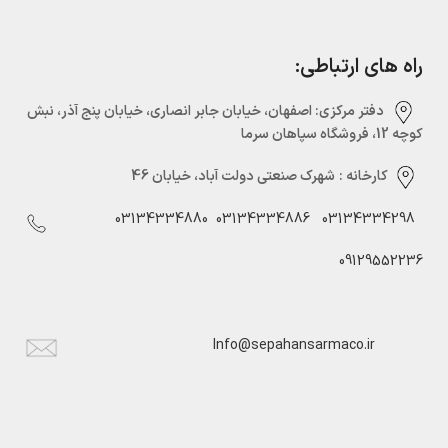
راه های ارتباطی:
دفتر مرکزی:‌ اصفهان، خیابان جابر انصاری، خیابان پنج آذر، نبش
کوچه 12، فروشگاه سپاهان سرما
کارخانه :
شهرک صنعتی دولت آباد، خیابان 46
03134334880
03134334886
03134334298
09129552236
Info@sepahansarmaco.ir