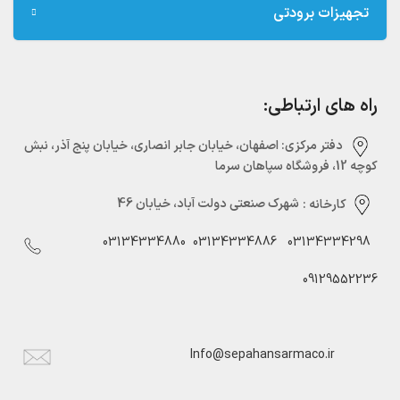
تجهیزات برودتی
راه های ارتباطی:
دفتر مرکزی:‌ اصفهان، خیابان جابر انصاری، خیابان پنج آذر، نبش
کوچه 12، فروشگاه سپاهان سرما
کارخانه :
شهرک صنعتی دولت آباد، خیابان 46
03134334880
03134334886
03134334298
09129552236
Info@sepahansarmaco.ir