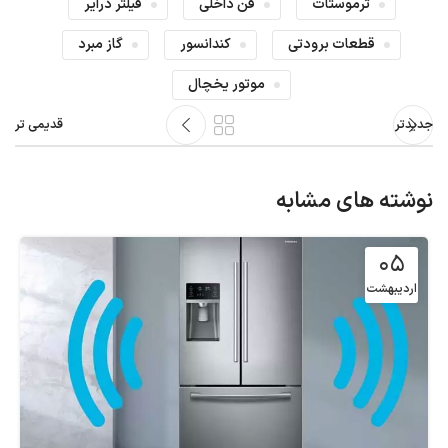
ترموستات
فن داخلی
فیلتر درایر
قطعات برودتی
کندانسور
گاز مبرد
موتور یخچال
جدیدتر
قدیمی تر
نوشته های مشابه
۰۵
اردیبهشت