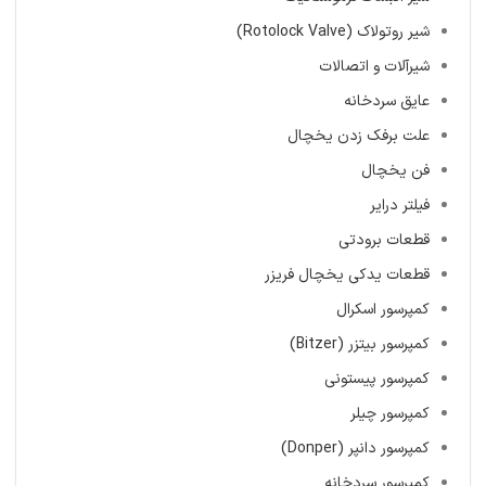
شیر روتولاک (Rotolock Valve)
شیرآلات و اتصالات
عایق سردخانه
علت برفک زدن یخچال
فن یخچال
فیلتر درایر
قطعات برودتی
قطعات یدکی یخچال فریزر
کمپرسور اسکرال
کمپرسور بیتزر (Bitzer)
کمپرسور پیستونی
کمپرسور چیلر
کمپرسور دانپر (Donper)
کمپرسور سردخانه