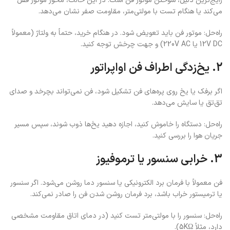
رایج‌ترین دلیل، سوختن موتور فن است. در این حالت، محور موتور قفل
می‌کند یا هنگام تست با مولتی‌متر، مقاومت صفر نشان می‌دهد.
راه‌حل: موتور فن باید تعویض شود. در هنگام خرید، حتماً به ولتاژ (معمولاً
12V DC یا 220V AC) و جهت چرخش توجه کنید.
2. یخ‌زدگی اطراف فن اواپراتور
اگر برفک یا یخ روی پره‌های فن تشکیل شود، فن نمی‌تواند بچرخد و صدای
تق‌تق یا سایش می‌دهد.
راه‌حل: دستگاه را خاموش کنید، اجازه دهید یخ‌ها ذوب شوند، سپس مسیر
جریان هوا را بررسی کنید.
3. خرابی سنسور یا ترموفیوز
فن معمولاً با فرمان برد الکترونیکی یا سنسور دما روشن می‌شود. اگر سنسور
یا ترمیستور خراب باشد، برد فرمان روشن شدن فن را صادر نمی‌کند.
راه‌حل: سنسور را با مولتی‌متر تست کنید (در دمای اتاق مقاومت مشخصی
دارد، مثلاً 5KΩ).