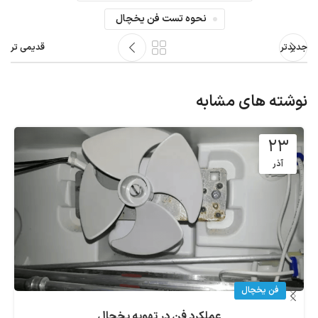
نحوه تست فن یخچال
جدیدتر
قدیمی تر
نوشته های مشابه
۲۳
آذر
فن یخچال
عملکرد فن در تهویه یخچال