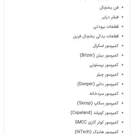
فن یخچال
فیلتر درایر
قطعات برودتی
قطعات یدکی یخچال فریزر
کمپرسور اسکرال
کمپرسور بیتزر (Bitzer)
کمپرسور پیستونی
کمپرسور چیلر
کمپرسور دانپر (Donper)
کمپرسور سردخانه
کمپرسور سکاپ (Secop)
کمپرسور کوپلند (Copeland)
کمپرسور کولر گازی GMCC
کمپرسور هایتک (HiTech)