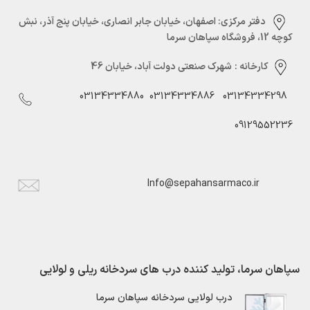
دفتر مرکزی:‌ اصفهان، خیابان جابر انصاری، خیابان پنج آذر، نبش
کوچه 12، فروشگاه سپاهان سرما
کارخانه :
شهرک صنعتی دولت آباد، خیابان 46
03134334880
03134334886
03134334298
09129552236
Info@sepahansarmaco.ir
سپاهان سرما، تولید کننده درب های سردخانه ریلی و لولایی
درب لولایی سردخانه سپاهان سرما