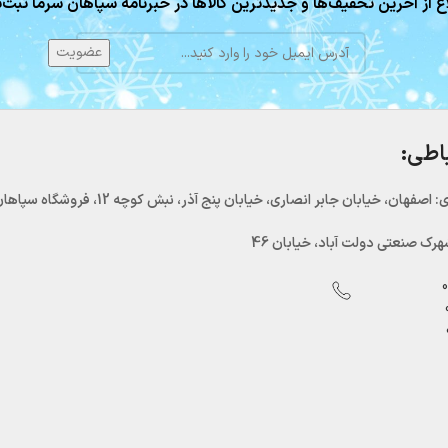
ع از آخرین تخفیف‌ها و جدیدترین کالاها در خبرنامه سپاهان سرما ثبت‌ن
باطی:
اصفهان، خیابان جابر انصاری، خیابان پنج آذر، نبش کوچه 12، فروشگاه سپاهان سرما
رک صنعتی دولت آباد، خیابان 46