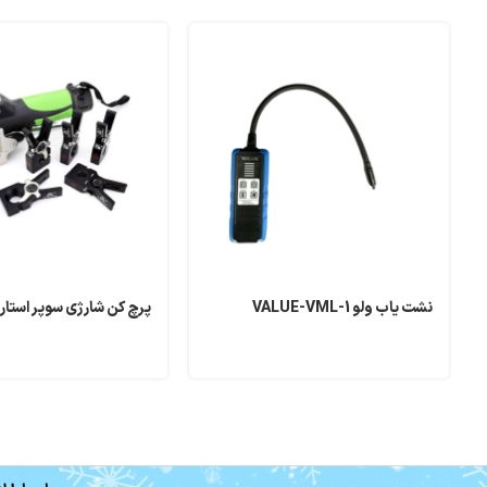
نشت یاب ولو VALUE-VML-1
پرچ کن شارژی سوپر استارز