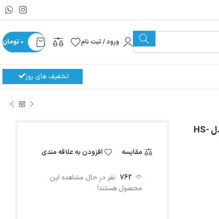
ورود / ثبت نام
0
تومان
تخفیف های روز
گیج دیجیتال منیفولد برند هانگسن HONGSEN مدل HS-
مقایسه
افزودن به علاقه مندی
762
نفر در حال مشاهده این
محصول هستند!