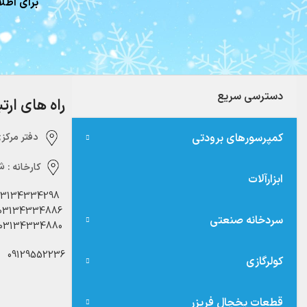
برای اطلا
دسترسی سریع
راه های ارت
کمپرسورهای برودتی
دفتر مرکزی:‌ 
کارخانه :
شه
ابزارآلات
03134334298
03134334886
سردخانه صنعتی
03134334880
09129552236
کولرگازی
قطعات یخچال فریزر