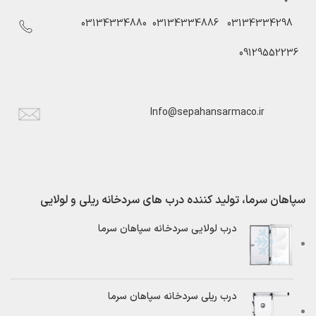
03134334880
03134334886
03134334298
09129552236
Info@sepahansarmaco.ir
سپاهان سرما، تولید کننده درب های سردخانه ریلی و لولایی
درب لولایی سردخانه سپاهان سرما
درب ریلی سردخانه سپاهان سرما