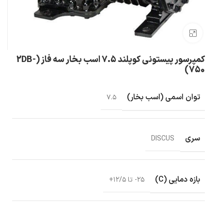
بزرگنمایی تصویر
کمپرسور پیستونی کوپلند 7.5 اسب بخار سه فاز (2DB-
750)
توان اسمی (اسب بخار)
۷.۵
سری
DISCUS
بازه دمایی (C)
۲۵- تا ۱۲/۵+