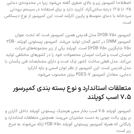
اصطلاحا کمپرسور زیر و بالای صفری گفته می‌شود زیرا در محدوده‌ی دمایی
۲۵- تا ۱۲.۵ درجه سانتی‌گراد کاربرد دارد و برای استفاده در سیستم برودتی
سردخانه با دمای متوسط و پایین کارآمد است. این کمپرسور از نوع دیسکاس
است.
کمپرسور D2DB-750 مدل قدیمی همین کمپرسور است که تحت عنوان
کمپرسور DWM در کشور آلمان تولید می‌شد. کمپرسور پیستونی کوپلند 2DB-
750 جایگزین D2DB-750 است. کوپلند یکی از زیر مجموعه‌های شرکت
امرسان است و شرکت امرسان محصولات خود را در کشورهای مختلفی تولید
می‌کند. مدل فعلی ساخت کشور چک است و دارای مشخصات فنی یکسان با
مدل قدیمی است. این کمپرسور از نظر توان اسمی و بازه کارکرد
دمایی، معادل کمپرسور 4DES-7 بیتزر محسوب می‌شود.
متعلقات استاندارد و نوع بسته بندی کمپرسور
۷.۵ اسب کوپلند
کمپرسور کوپلند 7.5 اسب بخار سمی هرمتیک پیستونی کوپلند داخل کارتن و
بر روی پالت چوبی به دست مشتریان می‌رسد؛ همچنین متعلقات استاندارد و
رایگانی که همراه کمپرسور پیستونی کوپلند 2DB-750 ارائه می‌شوند به شرح
زیر است: