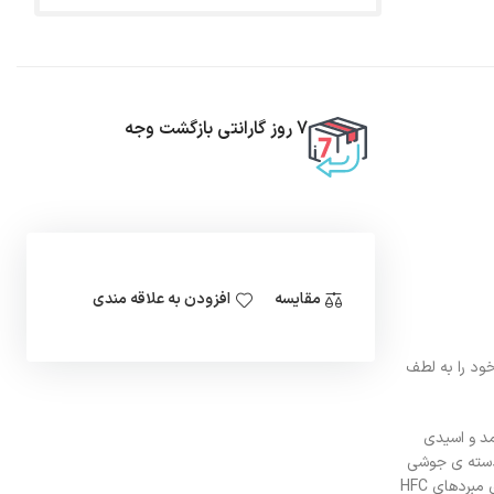
7 روز گارانتی بازگشت وجه
مقایسه
افزودن به علاقه مندی
که در کشور ایتالیا به فعالیت می پردازد درسال 1961 تا به امروزنام خود را به لطف
ات جامد و اسیدی
یف وسیعی از فیلتر درایر ها را ارایه می دهد که شامل فیلتر درایر بسته (hermitic) و فیلتر درایرهای با هسته ی قابل تعویض است وبه 2 دسته ی جوشی
و مهره ای تقسیم می گردند.فیلتر درایر کستل برای سیستم های تهویه مطبوع که نیاز به ظرفیت حذف رطوبت بالایی دارند طراحی شده است. این فیلتر درایرهابرای مبردهای HFC