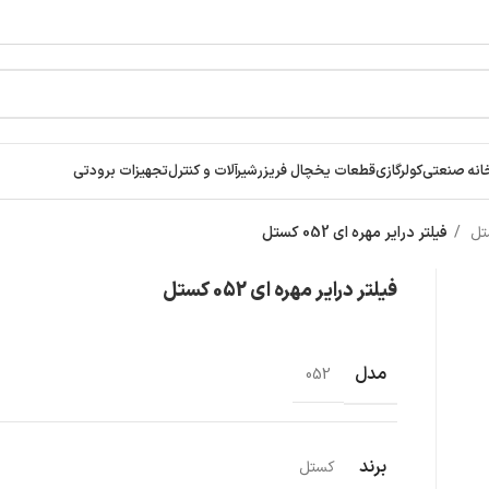
انه صنعتی
کولرگازی
قطعات یخچال فریزر
شیرآلات و کنترل
تجهیزات برودتی
ستل
فیلتر درایر مهره ای 052 کستل
فیلتر درایر مهره ای 052 کستل
مدل
052
برند
کستل