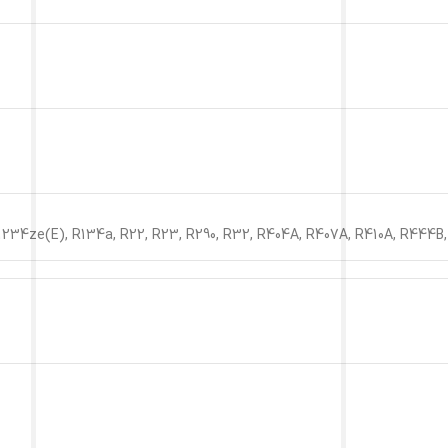
1234ze(E), R134a, R22, R23, R290, R32, R404A, R407A, R410A, R444B