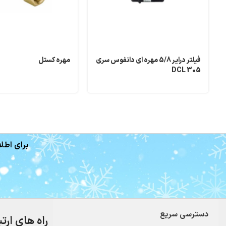
فیلتر درایر 5/8 مهره ای دانفوس سری
مهره کستل
DCL 305
برای اطلا
دسترسی سریع
راه های ارت