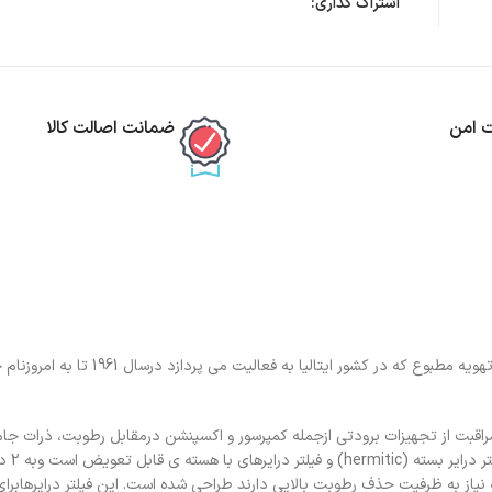
اشتراک گذاری:
ت امن
ضمانت اصالت کالا
فیلتر درایر مهره ای 052 کستل CASTEL تامین کننده پیشرو در قطعات تبرید و تهویه مطبوع 
لتر درایر یا Eliminator می باشد وظیفه آن مراقبت از تجهیزات برودتی ازجمله کمپرسور و اکسپنشن درمقابل رطوبت، ذر
است. کمپانی کستل ط