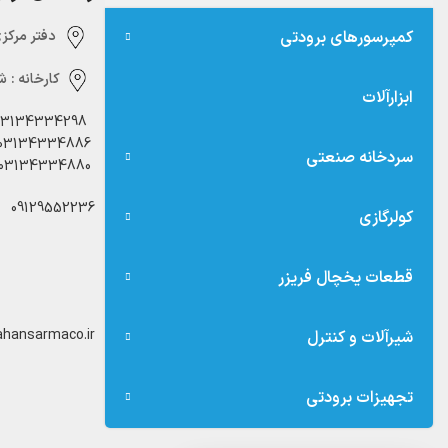
کمپرسورهای برودتی
دفتر مرکزی:‌ 
کارخانه :
شه
ابزارآلات
03134334298
03134334886
سردخانه صنعتی
03134334880
09129552236
کولرگازی
قطعات یخچال فریزر
hansarmaco.ir
شیرآلات و کنترل
تجهیزات برودتی