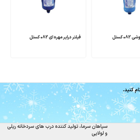
08 کستل
فیلتر درایر مهره ای 082 کستل
ف
ام کنید.
سپاهان سرما، تولید کننده درب های سردخانه ریلی
و لولایی