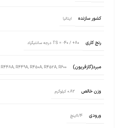
کشور سازنده
ایتالیا
رنج کاری
TS = -40 / +80 درجه سانتیگراد
مبرد(گازفریون)
, R448A, R449A, R450A, R452A, R600
وزن خالص
0.82 کیلوگرم
ورودی
1/4اینچ