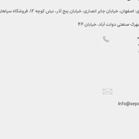
اصفهان، خیابان جابر انصاری، خیابان پنج آذر، نبش کوچه 12، فروشگاه سپاهان سرما
رک صنعتی دولت آباد، خیابان 46
Info@sepa