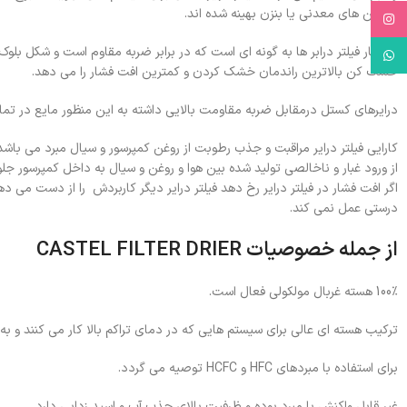
و روغن های معدنی یا بنزن بهینه شده اند.
Instagram
ساختار فیلتر درابر ها به گونه ای است که در برابر ضربه مقاوم است و شکل بلو
WhatsApp
خشک کن بالاترین راندمان خشک کردن و کمترین افت فشار را می دهد.
درایرهای کستل درمقابل ضربه مقاومت بالایی داشته به این منظور مایع در تم
کارایی فیلتر درایر مراقبت و جذب رطوبت از روغن کمپرسور و سیال مبرد می با
از ورود غبار و ناخالصی تولید شده بین هوا و روغن و سیال به داخل کمپرسور جلو
اگر افت فشار در فیلتر درایر رخ دهد فیلتر درایر دیگر کاربردش را از دست می 
درستی عمل نمی کند.
از جمله خصوصیات CASTEL FILTER DRIER
100٪ هسته غربال مولکولی فعال است.
ترکیب هسته ای عالی برای سیستم هایی که در دمای تراکم بالا کار می کنند و به
برای استفاده با مبردهای HFC و HCFC توصیه می گردد.
غیر قابل واکنش با مبرد بوده و ظرفیت بالای جذب آب و اسید زدایی دارد.