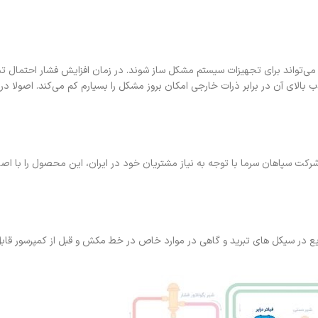
می‌تواند برای تجهیزات سیستم مشکل ساز شوند. در زمان افزایش فشار احتمال 
رایر ۳/۸ مهره ای سری DCL 163 به دلیل قابلیت جذب بالای آن در برابر ذرات خارجی امکان بروز مشکل را بسیارم کم می‌کند.
 مکزیک فیلتر درایر dcl163 قابل ساخت است. شرکت سپاهان سرما با توجه به نیاز مشتریان خود در ایران، این محصول را 