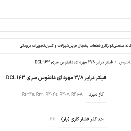
انه صنعتی
کولرگازی
قطعات یخچال فریزر
شیرآلات و کنترل
تجهیزات برودتی
 دانفوس
فیلتر درایر 3/8 مهره ای دانفوس سری DCL 163
فیلتر درایر 3/8 مهره ای دانفوس سری DCL 163
گاز مبرد
R134a, R22, R404a, R407, R410A
حداکثر فشار کاری (بار)
۴۶