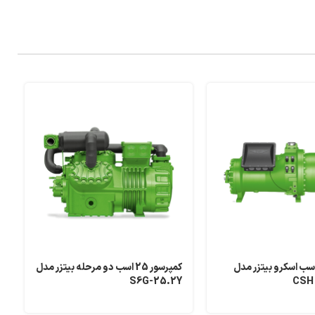
پرسور 50 اسب اسکرو بیتزر مدل
کمپرسور 25 اسب دو مرحله بیتزر مدل
س
S6G-25.2Y
CSH