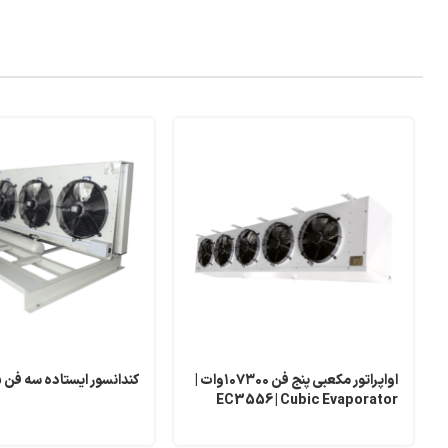
اواپراتور مکعبی پنج فن ۱۰۷۳۰۰وات |
کندانسور ایستاده سه فن CV135
EC3556 | Cubic Evaporator