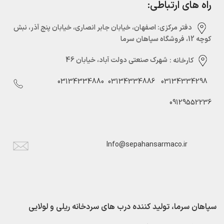
راه های ارتباطی:
دفتر مرکزی:‌ اصفهان، خیابان جابر انصاری، خیابان پنج آذر، نبش
کوچه 12، فروشگاه سپاهان سرما
کارخانه :
شهرک صنعتی دولت آباد، خیابان 46
03134334880
03134334886
03134334298
09129552236
Info@sepahansarmaco.ir
سپاهان سرما، تولید کننده درب های سردخانه ریلی و لولایی