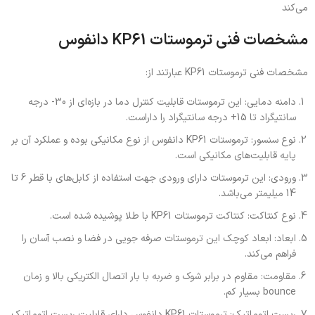
می‌کند
مشخصات فنی ترموستات KP61 دانفوس
مشخصات فنی ترموستات KP61 عبارتند از:
دامنه دمایی: این ترموستات قابلیت کنترل دما در بازه‌ای از 30- درجه
سانتیگراد تا 15+ درجه سانتیگراد را داراست.
نوع سنسور: ترموستات KP61 دانفوس از نوع مکانیکی بوده و عملکرد آن بر
پایه قابلیت‌های مکانیکی است.
ورودی: این ترموستات دارای ورودی جهت استفاده از کابل‌های با قطر 6 تا
14 میلیمتر می‌باشد.
نوع کنتاکت: کنتاکت ترموستات KP61 با طلا پوشیده شده است.
ابعاد: ابعاد کوچک این ترموستات صرفه جویی در فضا و نصب آسان را
فراهم می‌کند.
مقاومت: مقاوم در برابر شوک و ضربه با بار اتصال الکتریکی بالا و زمان
bounce بسیار کم.
ریست اتوماتیک: ترموستات KP61 دانفوس دارای قابلیت ریست اتوماتیک