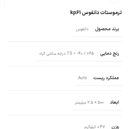
ترموستات دانفوس kp61
برند محصول
دانفوس
رنج دمایی
TS = -40 / +65 درجه سانتی گراد
عملکرد ریست
Auto
ابعاد
500 × 2.5 میلیمتر
وزن
0.47 کیلوگرم