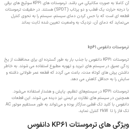
آن کاملا به صورت مکانیکی می باشد. ترموستات های KP61 سوئیچ های برقی
با درجه حرارت یک قطب و دو پرتاب (SPDT) هستند. در حقیقت ترموستات
قطعه ای است که با حس کردن دمای سیستم، سیستم را به نحوی کنترل
می‌نماید که دمای آن، نزدیک به وضعیت تعیین شده ثابت بماند
ترموستات دانفوس kp61
ترموستات KP61 دانفوس با جذب بار به طور گسترده ای برای محافظت از یخ
زدگی عمیق در سیستم های تبرید و تهویه مطبوع استفاده می شوند. به خاطر
داشتن پرش های کوتاه مدت، باعث می گردد که قطعه عمر طولانی داشته و
سایش را به حداقل کاهش می دهد.
ترموستات KP61 در سیستم‌های تنظیم‌، پایش و هشدار استفاده می‌شود.
همچنین در سیستم های نظارت بر ایمنی نیز دیده می شوند. این قطعات
دانفوس با کلید تک قطبی سازگار بوده و می‌تواند به طور مستقیم موتور AC
تک فاز را تا 2kW کنترل نماید.
ویژگی های ترموستات KP61 دانفوس