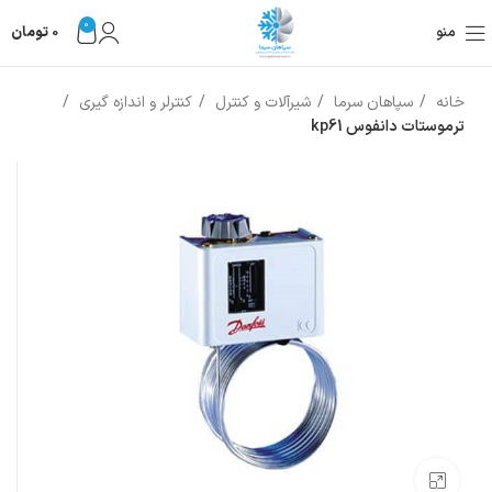
0
منو
0
تومان
خانه
سپاهان سرما
شیرآلات و کنترل
کنترلر و اندازه گیری
ترموستات دانفوس kp61
بزرگنمایی تصویر