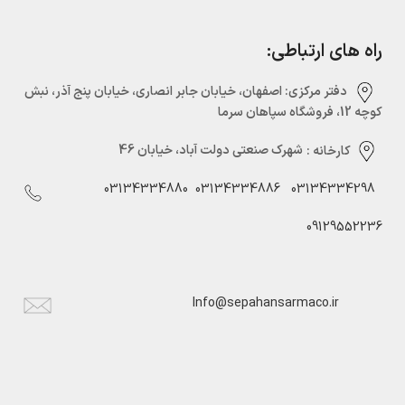
راه های ارتباطی:
دفتر مرکزی:‌ اصفهان، خیابان جابر انصاری، خیابان پنج آذر، نبش
کوچه 12، فروشگاه سپاهان سرما
کارخانه :
شهرک صنعتی دولت آباد، خیابان 46
03134334880
03134334886
03134334298
09129552236
Info@sepahansarmaco.ir