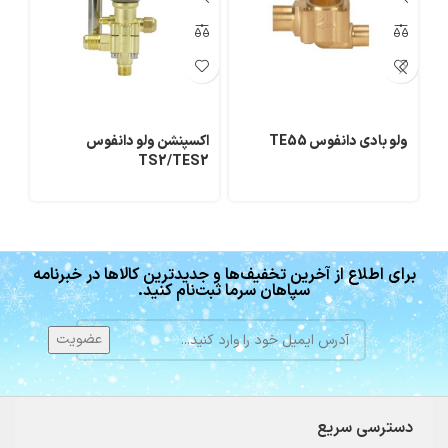
ولو بادی دانفوس TE55
اکسپنشن ولو دانفوس
اک
TS2/TES2
برای اطلاع از آخرین تخفیف‌ها و جدیدترین کالاها در خبرنامه
سپاهان سرما ثبت‌نام کنید.
دسترسی سریع