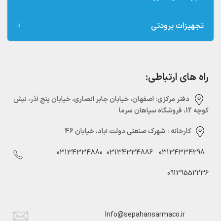
تجهیزات برودتی
راه های ارتباطی:
دفتر مرکزی:‌ اصفهان، خیابان جابر انصاری، خیابان پنج آذر، نبش
کوچه 12، فروشگاه سپاهان سرما
کارخانه :
شهرک صنعتی دولت آباد، خیابان 46
03134334880
03134334886
03134334298
09129552236
Info@sepahansarmaco.ir