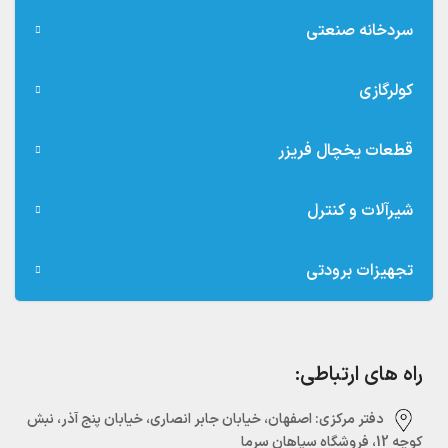
سردخانه صنعتی
کولرگازی
قطعات یخچال فریزر
شیرآلات و کنترل
تجهیزات برودتی
راه های ارتباطی:
دفتر مرکزی:‌ اصفهان، خیابان جابر انصاری، خیابان پنج آذر، نبش
کوچه 12، فروشگاه سپاهان سرما