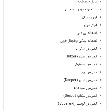
عایق سردخانه
علت برفک زدن یخچال
فن یخچال
فیلتر درایر
قطعات برودتی
قطعات یدکی یخچال فریزر
کمپرسور اسکرال
کمپرسور بیتزر (Bitzer)
کمپرسور پیستونی
کمپرسور چیلر
کمپرسور دانپر (Donper)
کمپرسور سردخانه
کمپرسور سکاپ (Secop)
کمپرسور کوپلند (Copeland)