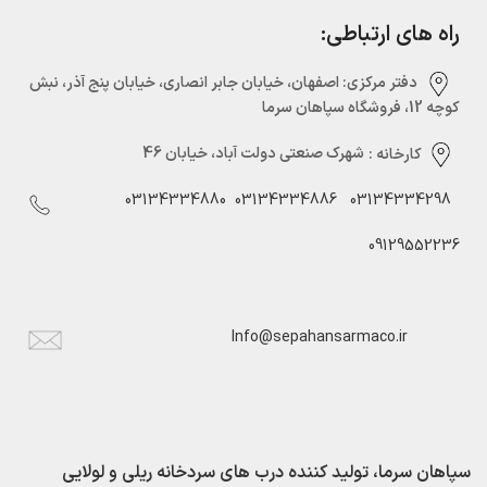
راه های ارتباطی:
دفتر مرکزی:‌ اصفهان، خیابان جابر انصاری، خیابان پنج آذر، نبش
کوچه 12، فروشگاه سپاهان سرما
کارخانه :
شهرک صنعتی دولت آباد، خیابان 46
03134334880
03134334886
03134334298
09129552236
Info@sepahansarmaco.ir
سپاهان سرما، تولید کننده درب های سردخانه ریلی و لولایی