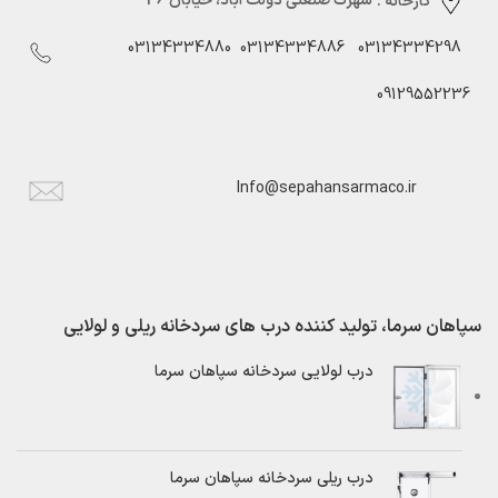
کارخانه :
شهرک صنعتی دولت آباد، خیابان 46
03134334880
03134334886
03134334298
09129552236
Info@sepahansarmaco.ir
سپاهان سرما، تولید کننده درب های سردخانه ریلی و لولایی
درب لولایی سردخانه سپاهان سرما
درب ریلی سردخانه سپاهان سرما