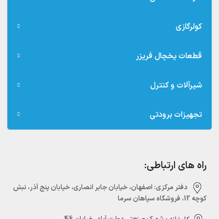
کولرگازی
قطعات یخچال فریزر
شیرآلات و کنترل
تجهیزات برودتی
راه های ارتباطی:
دفتر مرکزی:‌ اصفهان، خیابان جابر انصاری، خیابان پنج آذر، نبش
کوچه 12، فروشگاه سپاهان سرما