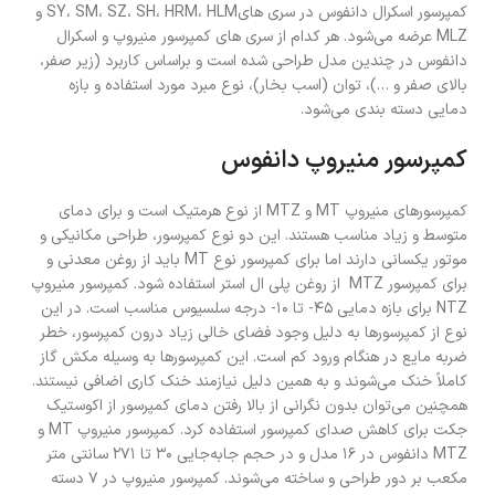
کمپرسور اسکرال دانفوس در سری هایSY، SM، SZ، SH، HRM، HLM و
MLZ عرضه می‌شود. هر کدام از سری های کمپرسور منیروپ و اسکرال
دانفوس در چندین مدل طراحی شده است و براساس کاربرد (زیر صفر،
بالای صفر و …)، توان (اسب بخار)، نوع مبرد مورد استفاده و بازه
دمایی دسته بندی می‌شود.
کمپرسور منیروپ دانفوس
کمپرسورهای منیروپ MT و MTZ از نوع هرمتیک است و برای دمای
متوسط و زیاد مناسب هستند. این دو نوع کمپرسور، طراحی مکانیکی و
موتور یکسانی دارند اما برای کمپرسور نوع MT باید از روغن معدنی و
برای کمپرسور MTZ از روغن پلی ال استر استفاده شود. کمپرسور منیروپ
NTZ برای بازه دمایی ۴۵- تا ۱۰- درجه سلسیوس مناسب است. در این
نوع از کمپرسورها به دلیل وجود فضای خالی زیاد درون کمپرسور، خطر
ضربه مایع در هنگام ورود کم است. این کمپرسورها به وسیله مکش گاز
کاملاً خنک می‌شوند و به همین دلیل نیازمند خنک کاری اضافی نیستند.
همچنین می‌توان بدون نگرانی از بالا رفتن دمای کمپرسور از اکوستیک
جکت برای کاهش صدای کمپرسور استفاده کرد. کمپرسور منیروپ MT و
MTZ دانفوس در ۱۶ مدل و در حجم جابه‌جایی ۳۰ تا ۲۷۱ سانتی متر
مکعب بر دور طراحی و ساخته می‌شوند. کمپرسور منیروپ در ۷ دسته