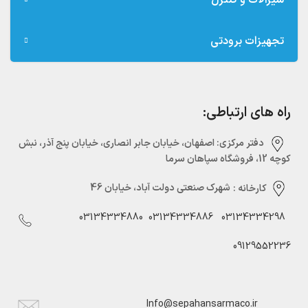
شیرآلات و کنترل
تجهیزات برودتی
راه های ارتباطی:
دفتر مرکزی:‌ اصفهان، خیابان جابر انصاری، خیابان پنج آذر، نبش
کوچه 12، فروشگاه سپاهان سرما
کارخانه :
شهرک صنعتی دولت آباد، خیابان 46
03134334880
03134334886
03134334298
09129552236
Info@sepahansarmaco.ir