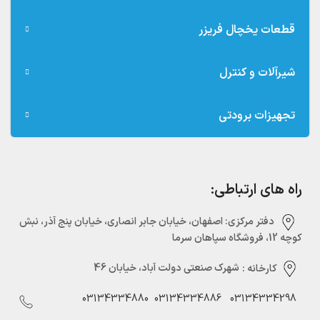
قطعات یخچال فریزر
شیرآلات و کنترل
تجهیزات برودتی
راه های ارتباطی:
دفتر مرکزی:‌ اصفهان، خیابان جابر انصاری، خیابان پنج آذر، نبش
کوچه 12، فروشگاه سپاهان سرما
کارخانه :
شهرک صنعتی دولت آباد، خیابان 46
03134334880
03134334886
03134334298