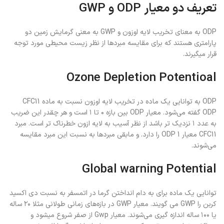
تعریف دو معیار ODP و GWP
ODP به معنای تخریب لایه اوزون و GWP به معنی گرمایش زمین دو
پارامتری هستند که برای مقایسه مبردها از نظر زیست محیطی مورد توجه
قرار میگیرند.
Ozone Depletion Potentioal
ODP به توانایی یک ماده در تخریب لایه اوزون نسبت به ماده CFC11
ODP گفته می‌شود. معیار ODP بین بازه ۰ تا ۱ است و هر چقدر این ضریب
به عدد ۱ نزدیک تر باشد از نظر آسیب به لایه ازون خطرناک تر است. مبرد
CFC11 معیار 1 ODP را دارد. و مابقی مبردها به نسبت این مبرد مقایسه
می‌شوند.
Global warning Potential
توانایی یک ماده برای به دام انداختن گرما در اتمسفر به نسبت دی اکسید
کربن را GWP می گویند. معیار GWP در بازه‌های زمانی طولانی مثلا ۲۰ ساله
یا ۱۰۰ ساله اندازه گیری می‌شوند. معیار Gwp از صفر شروع میشود و