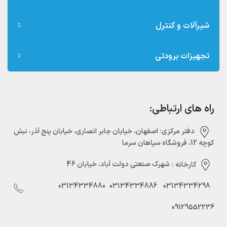
شیرآلات و کنترل
تجهیزات برودتی
راه های ارتباطی:
دفتر مرکزی:‌ اصفهان، خیابان جابر انصاری، خیابان پنج آذر، نبش
کوچه 12، فروشگاه سپاهان سرما
کارخانه :
شهرک صنعتی دولت آباد، خیابان 46
03134334880
03134334886
03134334298
09129552236