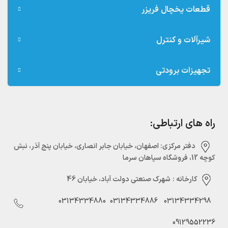
قطعات یخچال فریزر
شیرآلات و کنترل
تجهیزات برودتی
راه های ارتباطی:
دفتر مرکزی:‌ اصفهان، خیابان جابر انصاری، خیابان پنج آذر، نبش
کوچه 12، فروشگاه سپاهان سرما
کارخانه :
شهرک صنعتی دولت آباد، خیابان 46
03134334880
03134334886
03134334298
09129552236