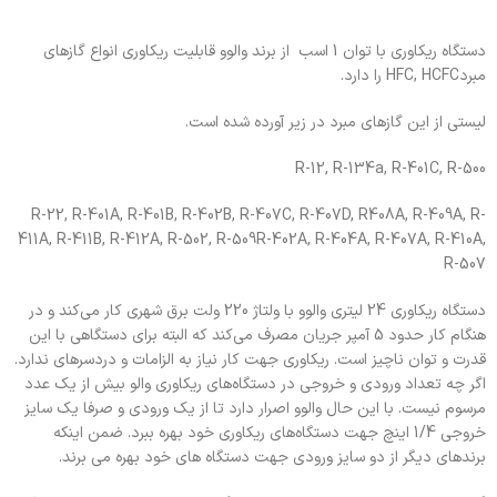
دستگاه ریکاوری با توان 1 اسب از برند والوو قابلیت ریکاوری انواع گازهای
مبردHFC, HCFC را دارد.
لیستی از این گازهای مبرد در زیر آورده شده است.
R-12, R-134a, R-401C, R-500
R-22, R-401A, R-401B, R-402B, R-407C, R-407D, R408A, R-409A, R-
411A, R-411B, R-412A, R-502, R-509R-402A, R-404A, R-407A, R-410A,
R-507
دستگاه ریکاوری 24 لیتری والوو با ولتاژ 220 ولت برق شهری کار می‌کند و در
هنگام کار حدود 5 آمپر جریان مصرف می‌کند که البته برای دستگاهی با این
قدرت و توان ناچیز است. ریکاوری جهت کار نیاز به الزامات و دردسرهای ندارد.
اگر چه تعداد ورودی و خروجی در دستگاه‌های ریکاوری والو بیش از یک عدد
مرسوم نیست. با این حال والوو اصرار دارد تا از یک ورودی و صرفا یک سایز
خروجی 1/4 اینچ جهت دستگاه‌های ریکاوری خود بهره ببرد. ضمن اینکه
برندهای دیگر از دو سایز ورودی جهت دستگاه های خود بهره می برند.