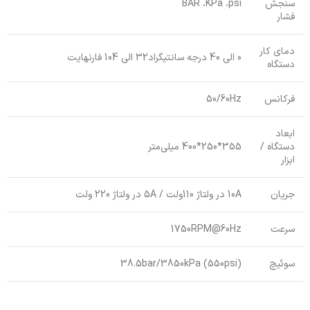
سنجش
BAR ،KPa ،psi
فشار
دمای کار
0 الی 40 درجه سانتیگراد32 الی 104 فارنهایت
دستگاه
فرکانس
50/60Hz
ابعاد
دستگاه /
355*250*400 میلی‌متر
ابزار
جریان
10A در ولتاژ 110ولت / 5A در ولتاژ 220 ولت
سرعت
1750RPM@60Hz
سوئیچ
38.5bar/3850kPa (550psi)