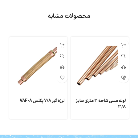
محصولات مشابه
لوله مسی شاخه 3 متری سایز
لرزه گیر 7/8 پکلس VAF-8
لو
3/8