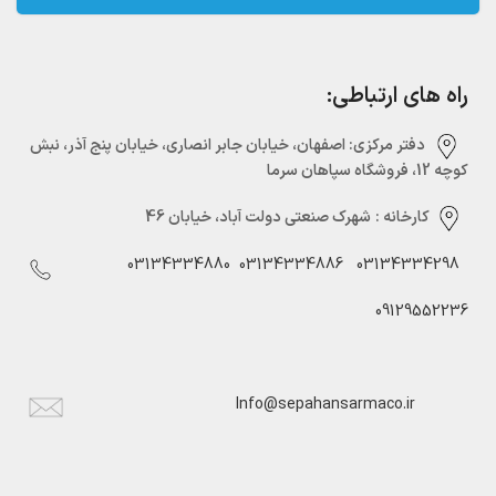
راه های ارتباطی:
دفتر مرکزی:‌ اصفهان، خیابان جابر انصاری، خیابان پنج آذر، نبش
کوچه 12، فروشگاه سپاهان سرما
کارخانه :
شهرک صنعتی دولت آباد، خیابان 46
03134334880
03134334886
03134334298
09129552236
Info@sepahansarmaco.ir