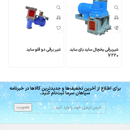
شیربرقی یخچال ساید بای ساید
شیر برقی دو قلو ساید
فن
V 220
برای اطلاع از آخرین تخفیف‌ها و جدیدترین کالاها در خبرنامه
سپاهان سرما ثبت‌نام کنید.