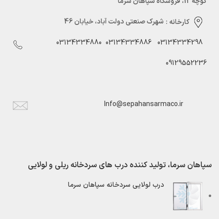
کوچه 12، فروشگاه سپاهان سرما
کارخانه :
شهرک صنعتی دولت آباد، خیابان 46
03134334880
03134334886
03134334298
09129552236
Info@sepahansarmaco.ir
سپاهان سرما، تولید کننده درب های سردخانه ریلی و لولایی
درب لولایی سردخانه سپاهان سرما