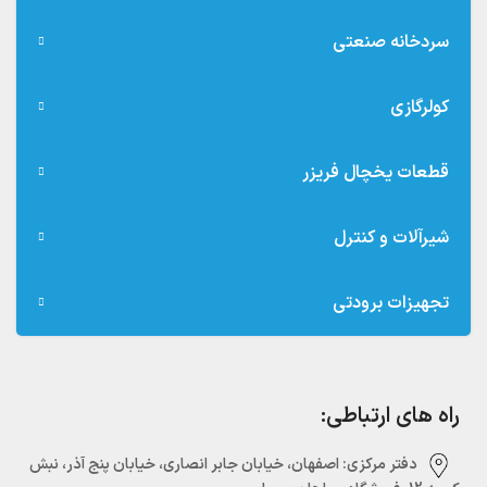
سردخانه صنعتی
کولرگازی
قطعات یخچال فریزر
شیرآلات و کنترل
تجهیزات برودتی
راه های ارتباطی:
دفتر مرکزی:‌ اصفهان، خیابان جابر انصاری، خیابان پنج آذر، نبش