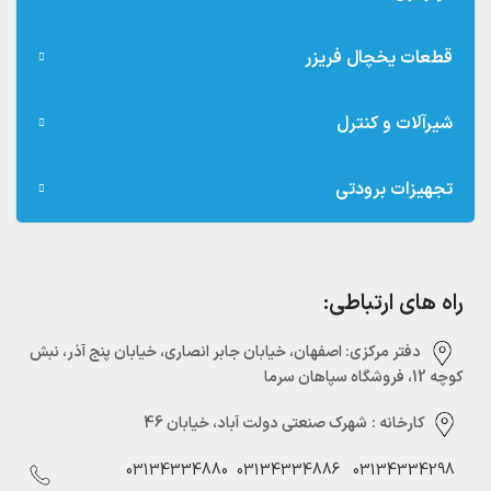
قطعات یخچال فریزر
شیرآلات و کنترل
تجهیزات برودتی
راه های ارتباطی:
دفتر مرکزی:‌ اصفهان، خیابان جابر انصاری، خیابان پنج آذر، نبش
کوچه 12، فروشگاه سپاهان سرما
کارخانه :
شهرک صنعتی دولت آباد، خیابان 46
03134334880
03134334886
03134334298