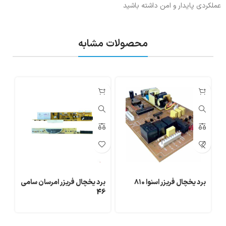
عملکردی پایدار و امن داشته باشید
محصولات مشابه
برد یخچال فریزر اسنوا ۸۱۰
برد یخچال فریزر امرسان سامی
بر
46
یخ