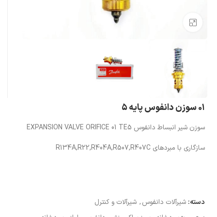
بزرگنمایی تصویر
۰۱ سوزن دانفوس پايه ۵
سوزن شیر انبساط دانفوس EXPANSION VALVE ORIFICE 01 TE5
سازگاری با مبردهای R134A,R22,R404A,R507,R407C
دسته:
شیرآلات دانفوس
,
شیرآلات و کنترل