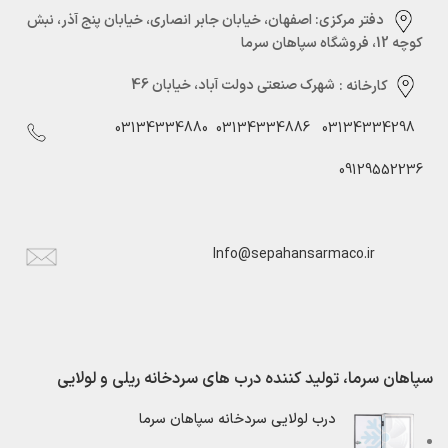
دفتر مرکزی:‌ اصفهان، خیابان جابر انصاری، خیابان پنج آذر، نبش
کوچه 12، فروشگاه سپاهان سرما
کارخانه :
شهرک صنعتی دولت آباد، خیابان 46
03134334880
03134334886
03134334298
09129552236
Info@sepahansarmaco.ir
سپاهان سرما، تولید کننده درب های سردخانه ریلی و لولایی
درب لولایی سردخانه سپاهان سرما