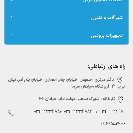
قطعات یخچال فریزر
شیرآلات و کنترل
تجهیزات برودتی
راه های ارتباطی:
دفتر مرکزی:‌ اصفهان، خیابان جابر انصاری، خیابان پنج آذر، نبش
کوچه 12، فروشگاه سپاهان سرما
کارخانه :
شهرک صنعتی دولت آباد، خیابان 46
03134334880
03134334886
03134334298
09129552236