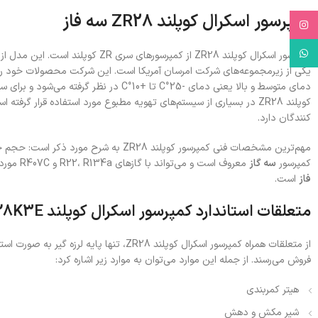
کمپرسور اسکرال کوپلند ZR28 سه فاز
Instagram
WhatsApp
کمپرسور اسکرال کوپلند ZR28 از کمپ
یکی از زیرمجموعه‌های شرکت امرسان آمریکا است. این شرکت محصولات خود را در ط
دمای متوسط و بالا یعنی دمای -25°C تا +10
کوپلند ZR28 در بسیاری از سیستم‌های تهویه مطبوع مورد استفاده قرار گ
کنندگان دارد.
کمپرسور
سه گاز
معروف است و می‌تواند با گازهای R22، R134a و R407C مورد کارکرد قرار گرفته شود. روغن این کمپرسور از نوع
فاز
است.
متعلقات استاندارد کمپرسور اسکرال کوپلند ZR28K3E سه فاز
از متعلقات همراه کمپرسور اسکرال کوپلند 28
فروش می‌رسند. از جمله این موارد می‌توان به موارد زیر اشاره کرد:
هیتر کمربندی
شیر مکش و دهش