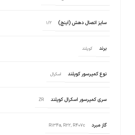
سایز اتصال دهش (اینچ)
۱/۲
برند
کوپلند
نوع کمپرسور کوپلند
اسکرال
سری کمپرسور اسکرال کوپلند
ZR
گاز مبرد
R134a, R22, R407c