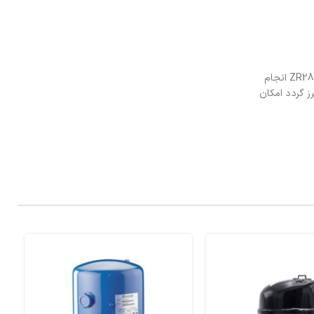
اطمینان از سلامت و اصالت کالا می‌تواند به خریدار برای تصمیم‌گیری کمک شایانی نماید. شرکت سپاهان سرما جهت اطمینان از سلامت کمپرسور اسکرال کوپلند ZR28 انجام
ز گردد امکان