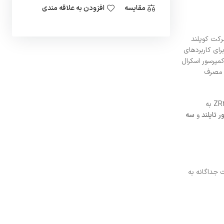
مقایسه
افزودن به علاقه مندی
ند. شرکت کوپلند
رای کاربردهای
جمله کمپرسور اسکرال
ین مصرف
مهم‌ترین مشخصات فنی کمپرسور کوپلند ZR28 به شرح مورد ذکر است: حجم جابجایی ۶.۸ متر مکعب بر ساعت، توان اسمی ۲.۵ اسب بخار. کمپرسور اسکرال ZR28 به
تایلند
و
سه
 صورت جداگانه به