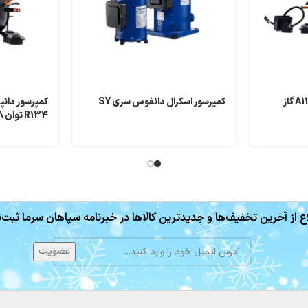
کمپرسور دانپر مدل A110WZ1 گاز
کمپرسور اسکرال دانفوس سری SY
R134 توان 1/8
ع از آخرین تخفیف‌ها و جدیدترین کالاها در خبرنامه سپاهان سرما ثبت‌ن