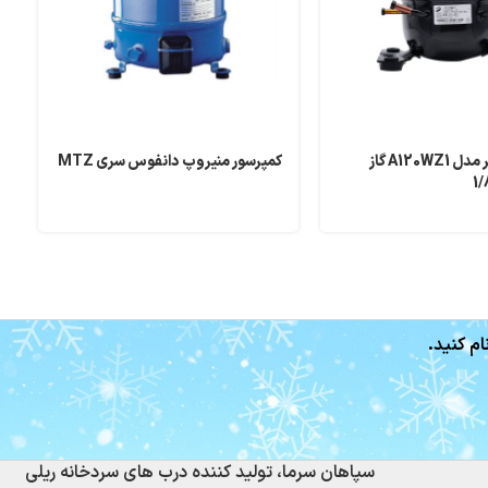
کمپرسور دانپر مدل A120WZ1 گاز
کمپرسور منیروپ دانفوس سری MTZ
4
ام کنید.
سپاهان سرما، تولید کننده درب های سردخانه ریلی