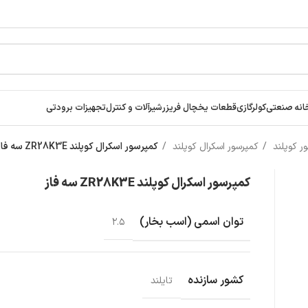
انه صنعتی
کولرگازی
قطعات یخچال فریزر
شیرآلات و کنترل
تجهیزات برودتی
ر کوپلند
کمپرسور اسکرال کوپلند
کمپرسور اسکرال کوپلند ZR28K3E سه فاز
کمپرسور اسکرال کوپلند ZR28K3E سه فاز
توان اسمی (اسب بخار)
۲.۵
کشور سازنده
تایلند