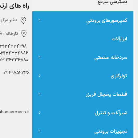
دسترسی سریع
راه های ارت
کمپرسورهای برودتی
دفتر مرکزی:‌ 
کارخانه :
شه
ابزارآلات
03134334298
03134334886
سردخانه صنعتی
03134334880
09129552236
کولرگازی
قطعات یخچال فریزر
hansarmaco.ir
شیرآلات و کنترل
تجهیزات برودتی