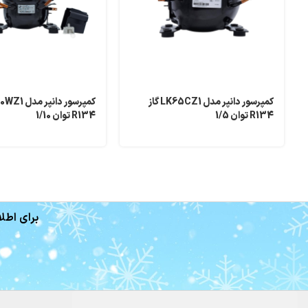
کمپرسور دانپر مدل LK65CZ1 گاز
R134 توان 1/5
R134 توان 1/10
برای اطلا