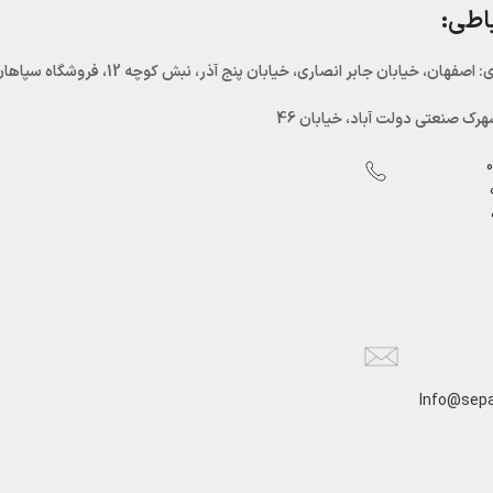
باطی:
اصفهان، خیابان جابر انصاری، خیابان پنج آذر، نبش کوچه 12، فروشگاه سپاهان سرما
رک صنعتی دولت آباد، خیابان 46
Info@sepa