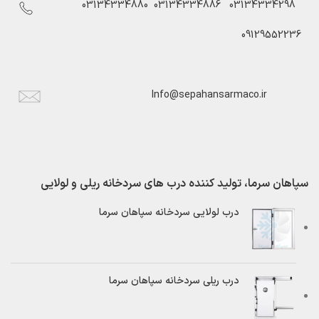
03134334880
03134334886
03134334298
09129552236
Info@sepahansarmaco.ir
سپاهان سرما، تولید کننده درب های سردخانه ریلی و لولایی
درب لولایی سردخانه سپاهان سرما
درب ریلی سردخانه سپاهان سرما