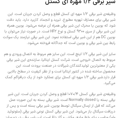
شیر برقی ۱/۲ مهره ای کستل
وظیفه‌ی شیر برقی 1/2 مهره ای کستل قطع و وصل کردن جریان است. این
شیر برقی برای مصارف تهویه مطبوع، تبرید و انجماد کاربرد دارد. باید دقت
شود که بوبین یا محرک این شیر برقی همراه آن عرضه می‌شود. بوبین همراه
این شیر برقی از سری 9300 کستل و نوع HF2 است. در صورت نیاز می‌توان با
بوبین DC هم از این شیر برقی استفاده نمود. این شیر برقی نیازمند یک سوکت
رابط بین شیر برقی و بوبین است که جداگانه فروخته می‌شود.
سایز این شیر برقی ۱/۲ اینچ است. این سایز هم مربوط به اتصال ورودی و هم
مربوط به اتصال خروجی است. شرکت کستل ایتالیا، سازنده‌ی این شیر برقی
یکی از معتبرترین تولیدکنندگان شیرآلات در صنعت برودت است. این
محصول ساخته شده در کشور ایتالیا است و از نظر کیفیت در سطح بالایی
قرار دارد.شیر برقی ۱/۲ مهره ای کستل برای عملکرد خود از یک دیافراگم کمک
می‌گیرد.
وظیفه‌ی شیر برقی کستل ۱۰۷۰/۴ قطع و وصل کردن جریان است. این شیر
برقی بسته یا Normally closed است. شیر برقی بسته به این صورت عمل
می‌کند که قبل از ارسال سیگنال توسط بوبین، شیر برقی بسته است و پس از
دریافت سیگنال باز می‌شود. این شیر برقی کستل نوعی شیر برقی (سلونوئید
ولو) مناسب برای خط مایع، مکش و گاز داغ است. این شیر برقی در دو سایز