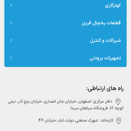
کولرگازی
قطعات یخچال فریزر
شیرآلات و کنترل
تجهیزات برودتی
راه های ارتباطی:
دفتر مرکزی:‌ اصفهان، خیابان جابر انصاری، خیابان پنج آذر، نبش
کوچه 12، فروشگاه سپاهان سرما
کارخانه :
شهرک صنعتی دولت آباد، خیابان 46