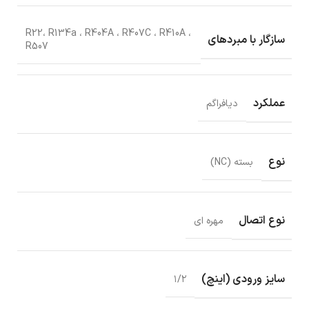
R22، R134a ، R404A ، R407C ، R410A ،
سازگار با مبردهای
R507
عملکرد
دیافراگم
نوع
بسته (NC)
نوع اتصال
مهره ای
سایز ورودی (اینچ)
۱/۲