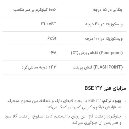
چگالی در 15 درجه
1006 کیلوگرم بر متر مکعب
ویسکوزیته در 40 درجه
31.2cST
ویسکوزیته در 100 درجه
6cSt
(Pour point) نقطه ریزش (°C)
48-
(FLASH POINT) فلش پوینت
243 درجه سانتی‌گراد
مزایای فنی BSE 32
بهبود تراکم:
BSE32 با ایجاد لایه‌ای نازک و محافظ بین سطوح متحرک،
به افزایش تراکم و کارایی کمپرسور کمک می‌کند.
جلوگیری از نشت گاز:
این روغن با آب‌بندی کامل سطوح، از نشت گاز مبرد
و هدر رفتن آن جلوگیری می‌کند.