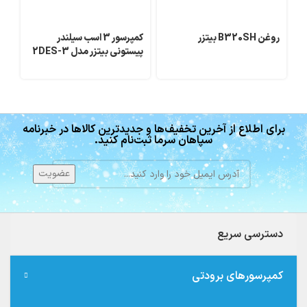
روغن B320SH بیتزر
کمپرسور 3 اسب سیلندر
رو
پیستونی بیتزر مدل 2DES-3
برای اطلاع از آخرین تخفیف‌ها و جدیدترین کالاها در خبرنامه
سپاهان سرما ثبت‌نام کنید.
دسترسی سریع
کمپرسورهای برودتی