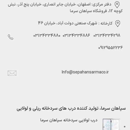
دفتر مرکزی:‌ اصفهان، خیابان جابر انصاری، خیابان پنج آذر، نبش
کوچه 12، فروشگاه سپاهان سرما
کارخانه :
شهرک صنعتی دولت آباد، خیابان 46
03134334880
03134334886
03134334298
09129552236
Info@sepahansarmaco.ir
سپاهان سرما، تولید کننده درب های سردخانه ریلی و لولایی
درب لولایی سردخانه سپاهان سرما