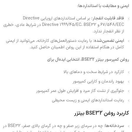
ایمنی و مطابقت با استانداردها:
فاقد قابلیت انفجار:
بر اساس استانداردهای اروپایی Directive
67/548/EEC و Directive 1999/45/EC، BSE32 در شرایط عادی، خطری
از نظر انفجار ندارد.
ایمنی تضمین‌شده:
با رعایت دستورالعمل‌های کارخانه، می‌توانید از ایمنی
کامل در هنگام استفاده از این روغن اطمینان حاصل کنید.
روغن کمپرسور بیتزر BSE32، انتخابی ایده‌آل برای
کارکرد در شرایط سخت و دماهای بالا
بهبود راندمان و کارایی کمپرسور
جلوگیری از نشت گاز مبرد و افزایش طول عمر کمپرسور
رعایت استانداردهای ایمنی و زیست محیطی
کاربرد روغن BSE32 بیتزر
سردخانه‌ها:
چه در سرمای زیر صفر و چه در گرمای بالای صفر، BSE32 در