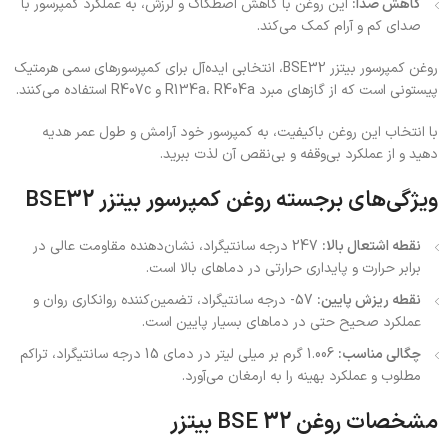
کاهش صدا:
این روغن با کاهش اصطکاک و لرزش، به عملکرد کمپرسور با
صدای کم و آرام کمک می‌کند.
روغن کمپرسور بیتزر BSE32، انتخابی ایده‌آل برای کمپرسورهای سمی هرمتیک
پیستونی است که از گازهای مبرد R134a، R404a و R407c استفاده می‌کنند.
با انتخاب این روغن باکیفیت، به کمپرسور خود آرامش و طول عمر هدیه
دهید و از عملکرد بی‌وقفه و بی‌نقص آن لذت ببرید.
ویژگی‌های برجسته روغن کمپرسور بیتزر BSE32
نقطه اشتعال بالا:
247 درجه سانتیگراد، نشان‌دهنده مقاومت عالی در
برابر حرارت و پایداری حرارتی در دماهای بالا است.
نقطه ریزش پایین:
57- درجه سانتیگراد، تضمین‌کننده روانکاری روان و
عملکرد صحیح حتی در دماهای بسیار پایین است.
چگالی مناسب:
1.006 گرم بر میلی لیتر در دمای 15 درجه سانتیگراد، تراکم
مطلوب و عملکرد بهینه را به ارمغان می‌آورد.
مشخصات روغن BSE 32 بیتزر