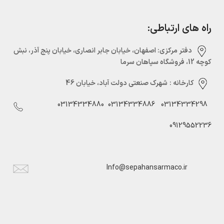
راه های ارتباطی:
دفتر مرکزی:‌ اصفهان، خیابان جابر انصاری، خیابان پنج آذر، نبش
کوچه 12، فروشگاه سپاهان سرما
کارخانه :
شهرک صنعتی دولت آباد، خیابان 46
03134334880
03134334886
03134334298
09129552236
Info@sepahansarmaco.ir