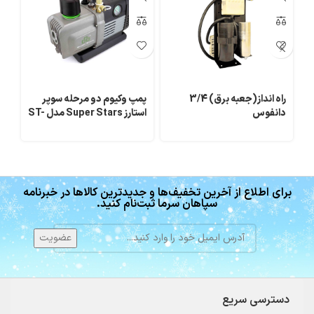
راه انداز(جعبه برق) 3/4
پمپ وکیوم دو مرحله سوپر
شی
دانفوس
استارز Super Stars مدل ST-
4BM
برای اطلاع از آخرین تخفیف‌ها و جدیدترین کالاها در خبرنامه
سپاهان سرما ثبت‌نام کنید.
دسترسی سریع