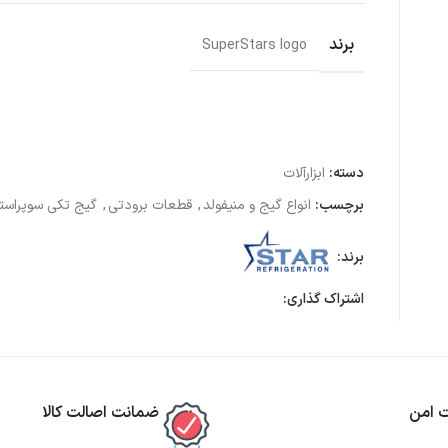
برند
SuperStars logo
دسته:
ابزارآلات
برچسب:
انواع گیج و منیفولد
,
قطعات برودتی
,
گیج تکی سوپراستا
برند:
اشتراک گذاری:
ت امن
ضمانت اصالت کالا