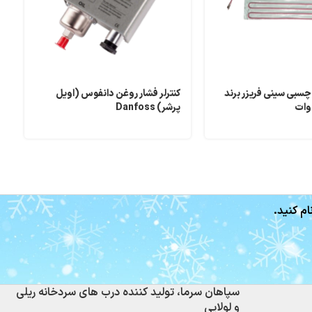
چسبی سینی فریزر برند
کنترلر فشار روغن دانفوس (اویل
پرشر) Danfoss
م
ام کنید.
سپاهان سرما، تولید کننده درب های سردخانه ریلی
و لولایی