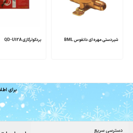
شیردستی مهره ای دانفوس BML
بردکولرگازی QD-U12A
برای اطلا
دسترسی سریع