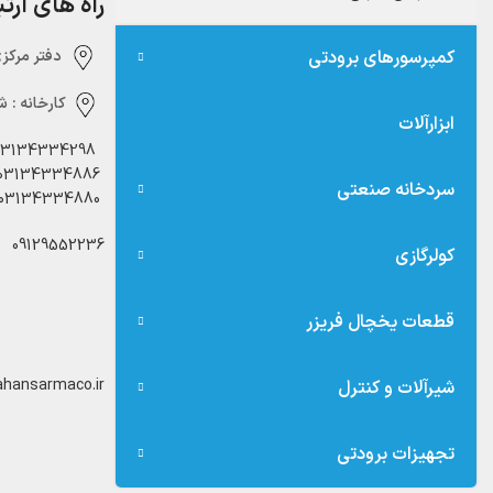
راه های ارت
کمپرسورهای برودتی
دفتر مرکزی:‌ 
کارخانه :
شه
ابزارآلات
03134334298
03134334886
سردخانه صنعتی
03134334880
09129552236
کولرگازی
قطعات یخچال فریزر
hansarmaco.ir
شیرآلات و کنترل
تجهیزات برودتی