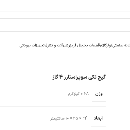
انه صنعتی
کولرگازی
قطعات یخچال فریزر
شیرآلات و کنترل
تجهیزات برودتی
گیج تکی سوپراستارز 4 گاز
وزن
0.48 کیلوگرم
ابعاد
24 × 25 × 10 سانتیمتر