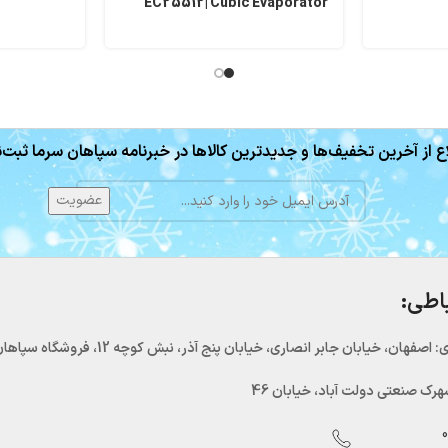
EC25512| Cubic Evaporator
ع از آخرین تخفیف‌ها و جدیدترین کالاها در خبرنامه سپاهان سرما ثبت‌ن
باطی:
اصفهان، خیابان جابر انصاری، خیابان پنج آذر، نبش کوچه 12، فروشگاه سپاهان سرما
رک صنعتی دولت آباد، خیابان 46