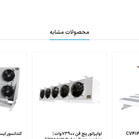
محصولات مشابه
اواپراتور پنج فن ۷۳۹۰۰وات |
کندانسور ایستا