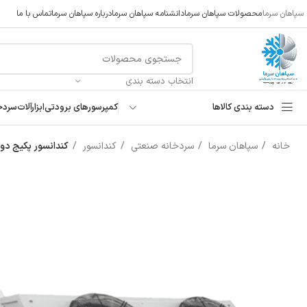
سپاهان سرما
محصولات سپاهان سرما
دانشنامه سپاهان سرما
درباره سپاهان سرما
تماس با ما
انتخاب دسته بندی
دسته بندی کالاها
کمپرسورهای برودتی
ابزارآلات
سردخ
خانه
سپاهان سرما
سردخانه صنعتی
کندانسور
کندانسور پکیج دو فن 35۰۰۰ وات | kage Condenser