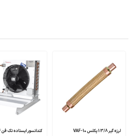
لرزه گیر 3/8 1 پکلس VAF-10
کندانسور ایستاده تک فن CV414