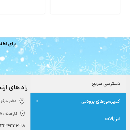
برای اطلا
دسترسی سریع
راه های ارت
کمپرسورهای برودتی
دفتر مرکزی:‌ 
کارخانه :
شه
ابزارآلات
03134334298