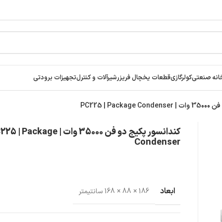
انه صنعتی
کولرگازی
قطعات یخچال فریزر
شیرآلات و کنترل
تجهیزات برودتی
PC225 | Pac
کندانسور پکیج دو فن 35۰۰۰ وات |  Package
Condenser
ابعاد
186 × 88 × 168 سانتیمتر