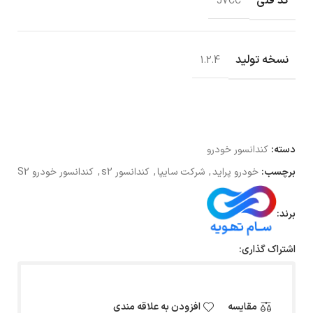
کد فنی
J7CC
نسخه تولید
1.2.4
دسته:
کندانسور خودرو
برچسب:
خودرو پراید
,
شرکت سایپا
,
کندانسور s2
,
کندانسور خودرو S2
برند:
اشتراک گذاری:
مقایسه
افزودن به علاقه مندی