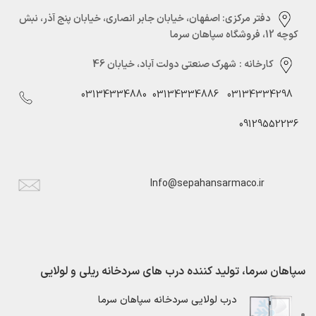
دفتر مرکزی:‌ اصفهان، خیابان جابر انصاری، خیابان پنج آذر، نبش
کوچه 12، فروشگاه سپاهان سرما
کارخانه :
شهرک صنعتی دولت آباد، خیابان 46
03134334880
03134334886
03134334298
09129552236
Info@sepahansarmaco.ir
سپاهان سرما، تولید کننده درب های سردخانه ریلی و لولایی
درب لولایی سردخانه سپاهان سرما