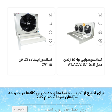
کندانسورهوایی 15Hp آرتمن
کندانسور ایستاده تک فن
مدل AT.AC.V.S.250B
CV215
مدل 40B
برای اطلاع از آخرین تخفیف‌ها و جدیدترین کالاها در خبرنامه
سپاهان سرما ثبت‌نام کنید.