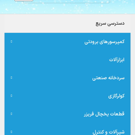
دسترسی سریع
کمپرسورهای برودتی
ابزارآلات
سردخانه صنعتی
کولرگازی
قطعات یخچال فریزر
شیرآلات و کنترل