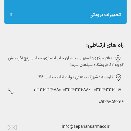
تجهیزات برودتی
راه های ارتباطی:
دفتر مرکزی:‌ اصفهان، خیابان جابر انصاری، خیابان پنج آذر، نبش
کوچه 12، فروشگاه سپاهان سرما
کارخانه :
شهرک صنعتی دولت آباد، خیابان 46
03134334880
03134334886
03134334298
09129552236
Info@sepahansarmaco.ir