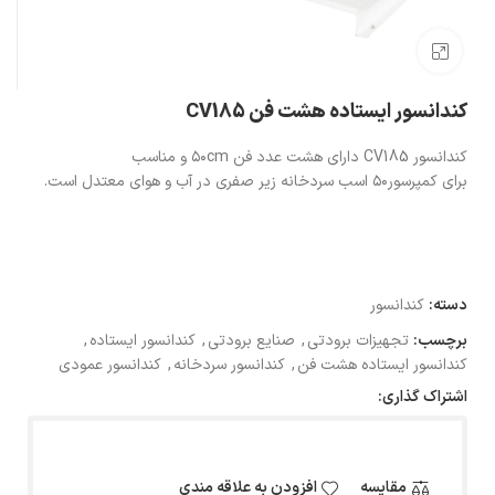
بزرگنمایی تصویر
کندانسور ایستاده هشت فن CV185
کندانسور CV185 دارای هشت عدد فن ۵۰cm و مناسب
برای کمپرسور۵۰ اسب سردخانه زیر صفری در آب و هوای معتدل است.
دسته:
کندانسور
برچسب:
تجهیزات برودتی
,
صنایع برودتی
,
کندانسور ایستاده
,
کندانسور ایستاده هشت فن
,
کندانسور سردخانه
,
کندانسور عمودی
اشتراک گذاری:
مقایسه
افزودن به علاقه مندی