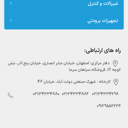
شیرآلات و کنترل
تجهیزات برودتی
راه های ارتباطی:
دفتر مرکزی:‌ اصفهان، خیابان جابر انصاری، خیابان پنج آذر، نبش
کوچه 12، فروشگاه سپاهان سرما
کارخانه :
شهرک صنعتی دولت آباد، خیابان 46
03134334880
03134334886
03134334298
09129552236