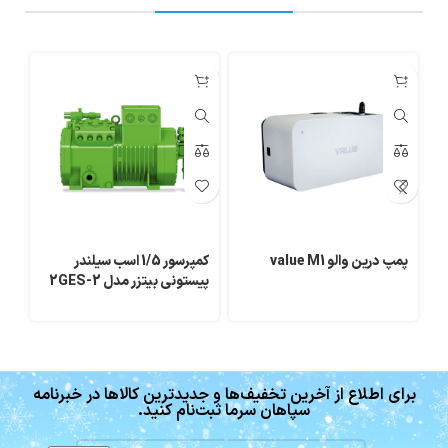
پمپ درین والو value M1
کمپرسور 1/5 اسب سیلندر
کن
پیستونی بیتزر مدل 2GES-2
35
برای اطلاع از آخرین تخفیف‌ها و جدیدترین کالاها در خبرنامه
سپاهان سرما ثبت‌نام کنید.