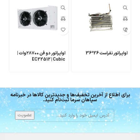
اواپراتور نفراست 26*36
اواپراتور دو فن ۲۸۷۰۰وات |
(hitech)
EC22512 | Cubic
Evaporator
برای اطلاع از آخرین تخفیف‌ها و جدیدترین کالاها در خبرنامه
سپاهان سرما ثبت‌نام کنید.