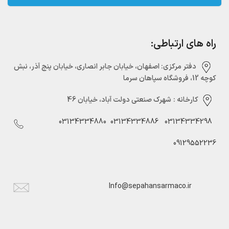
راه های ارتباطی:
دفتر مرکزی:‌ اصفهان، خیابان جابر انصاری، خیابان پنج آذر، نبش
کوچه 12، فروشگاه سپاهان سرما
کارخانه :
شهرک صنعتی دولت آباد، خیابان 46
03134334880
03134334886
03134334298
09129552236
Info@sepahansarmaco.ir