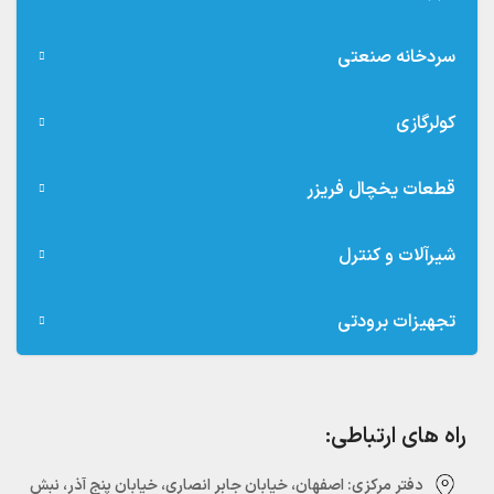
سردخانه صنعتی
کولرگازی
قطعات یخچال فریزر
شیرآلات و کنترل
تجهیزات برودتی
راه های ارتباطی:
دفتر مرکزی:‌ اصفهان، خیابان جابر انصاری، خیابان پنج آذر، نبش