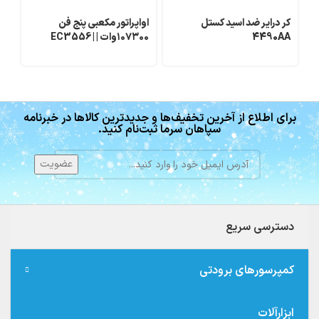
کر درایر ضد اسید کستل
اواپراتور مکعبی پنج فن
4490AA
۱۰۷۳۰۰وات | EC3556 |
پیس
Cubic Evaporator
برای اطلاع از آخرین تخفیف‌ها و جدیدترین کالاها در خبرنامه
سپاهان سرما ثبت‌نام کنید.
دسترسی سریع
کمپرسورهای برودتی
ابزارآلات