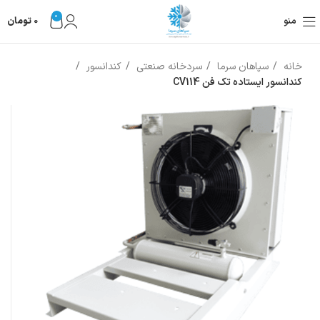
0
منو
0
تومان
خانه
سپاهان سرما
سردخانه صنعتی
کندانسور
کندانسور ایستاده تک فن CV114