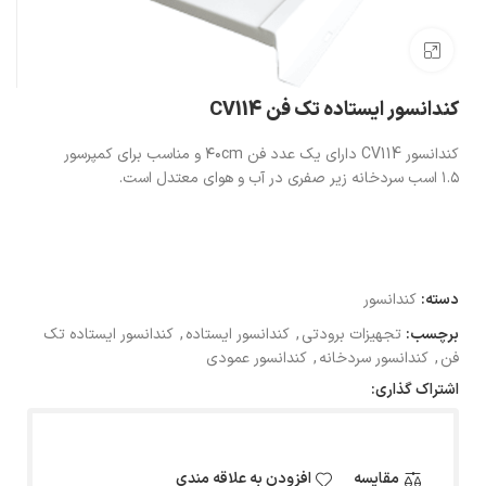
بزرگنمایی تصویر
کندانسور ایستاده تک فن CV114
کندانسور CV114 دارای یک عدد فن ۴۰cm و مناسب برای کمپرسور
۱.۵ اسب سردخانه زیر صفری در آب و هوای معتدل است.
دسته:
کندانسور
برچسب:
تجهیزات برودتی
,
کندانسور ایستاده
,
کندانسور ایستاده تک
فن
,
کندانسور سردخانه
,
کندانسور عمودی
اشتراک گذاری:
مقایسه
افزودن به علاقه مندی