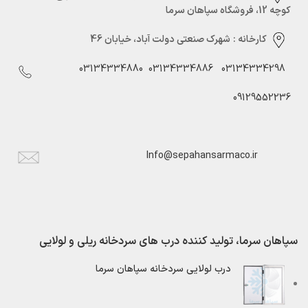
کوچه 12، فروشگاه سپاهان سرما
کارخانه :
شهرک صنعتی دولت آباد، خیابان 46
03134334880
03134334886
03134334298
09129552236
Info@sepahansarmaco.ir
سپاهان سرما، تولید کننده درب های سردخانه ریلی و لولایی
درب لولایی سردخانه سپاهان سرما