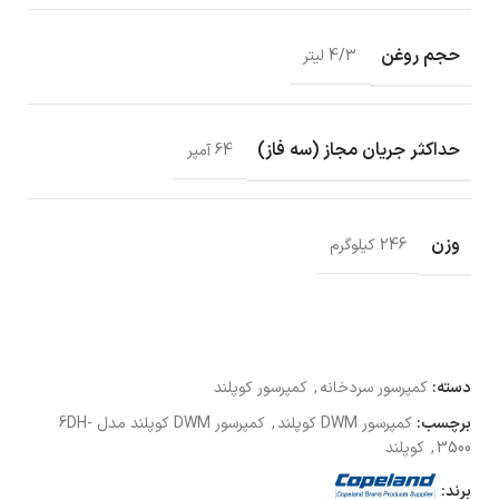
حجم روغن
4/3 لیتر
حداکثر جریان مجاز (سه فاز)
64 آمپر
وزن
246 کیلوگرم
دسته:
کمپرسور سردخانه
,
کمپرسور کوپلند
برچسب:
کمپرسور DWM کوپلند
,
کمپرسور DWM کوپلند مدل 6DH-
3500
,
کوپلند
برند: