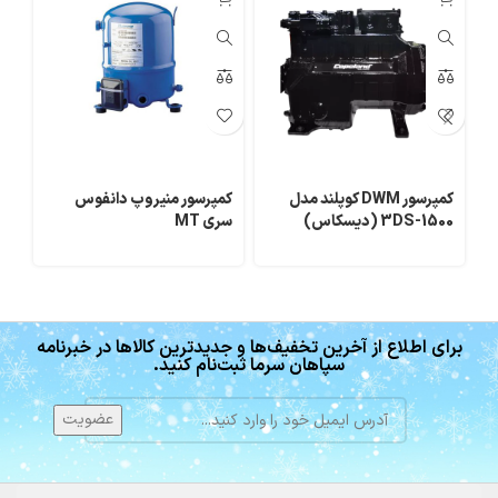
کمپرسور DWM کوپلند مدل
کمپرسور منیروپ دانفوس
3DS-1500 (دیسکاس)
سری MT
000
برای اطلاع از آخرین تخفیف‌ها و جدیدترین کالاها در خبرنامه
سپاهان سرما ثبت‌نام کنید.