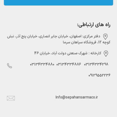
راه های ارتباطی:
دفتر مرکزی:‌ اصفهان، خیابان جابر انصاری، خیابان پنج آذر، نبش
کوچه 12، فروشگاه سپاهان سرما
کارخانه :
شهرک صنعتی دولت آباد، خیابان 46
03134334880
03134334886
03134334298
09129552236
Info@sepahansarmaco.ir