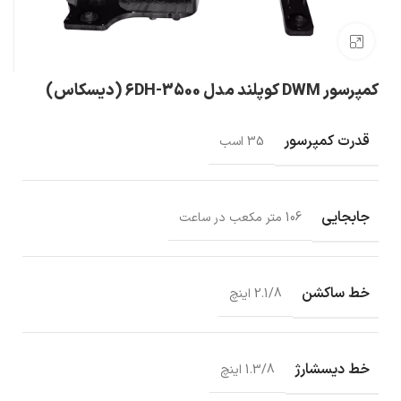
بزرگنمایی تصویر
کمپرسور DWM کوپلند مدل 6DH-3500 (دیسکاس)
قدرت کمپرسور
35 اسب
جابجایی
106 متر مکعب در ساعت
خط ساکشن
2.1/8 اینچ
خط دیسشارژ
1.3/8 اینچ