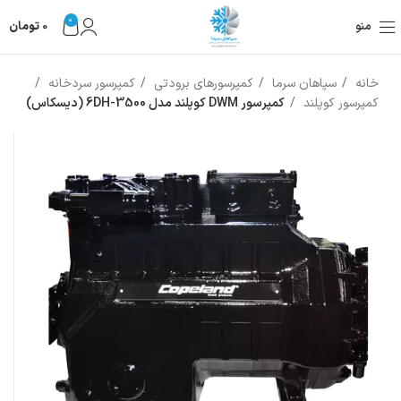
0
منو
0
تومان
خانه
سپاهان سرما
کمپرسورهای برودتی
کمپرسور سردخانه
کمپرسور کوپلند
کمپرسور DWM کوپلند مدل 6DH-3500 (دیسکاس)