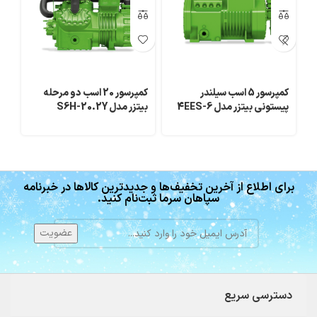
کمپرسور 5 اسب سیلندر
کمپرسور 20 اسب دو مرحله
پیستونی بیتزر مدل 4EES-6
بیتزر مدل S6H-20.2Y
پیس
برای اطلاع از آخرین تخفیف‌ها و جدیدترین کالاها در خبرنامه
سپاهان سرما ثبت‌نام کنید.
دسترسی سریع