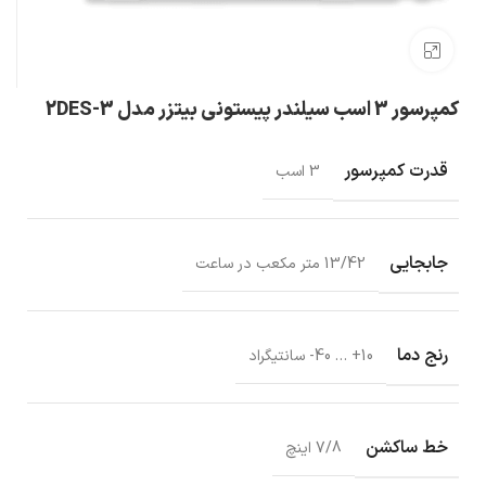
بزرگنمایی تصویر
کمپرسور 3 اسب سیلندر پیستونی بیتزر مدل 2DES-3
قدرت کمپرسور
3 اسب
جابجایی
13/42 متر مکعب در ساعت
رنج دما
10+ … 40- سانتیگراد
خط ساکشن
7/8 اینچ