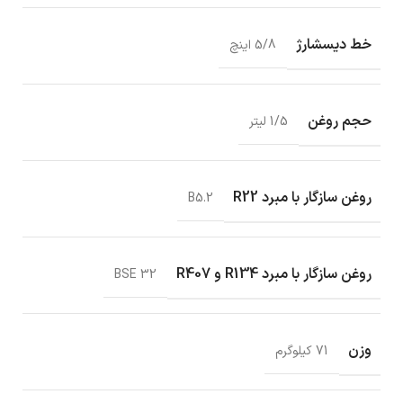
خط دیسشارژ
5/8 اینچ
حجم روغن
1/5 لیتر
روغن سازگار با مبرد R22
B5.2
روغن سازگار با مبرد R134 و R407
BSE 32
وزن
71 کیلوگرم