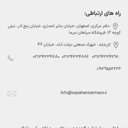
راه های ارتباطی:
دفتر مرکزی:‌ اصفهان، خیابان جابر انصاری، خیابان پنج آذر، نبش
کوچه 12، فروشگاه سپاهان سرما
کارخانه :
شهرک صنعتی دولت آباد، خیابان 46
03134334880
03134334886
03134334298
09129552236
Info@sepahansarmaco.ir