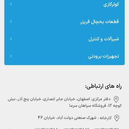
کولرگازی
قطعات یخچال فریزر
شیرآلات و کنترل
تجهیزات برودتی
راه های ارتباطی:
دفتر مرکزی:‌ اصفهان، خیابان جابر انصاری، خیابان پنج آذر، نبش
کوچه 12، فروشگاه سپاهان سرما
کارخانه :
شهرک صنعتی دولت آباد، خیابان 46