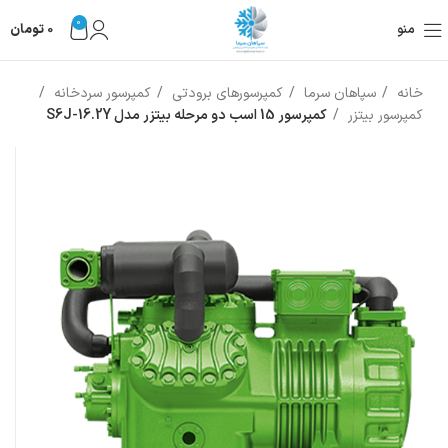
0
منو
0
تومان
خانه
سپاهان سرما
کمپرسورهای برودتی
کمپرسور سردخانه
کمپرسور بیتزر
کمپرسور 15 اسب دو مرحله بیتزر مدل S6J-16.2Y