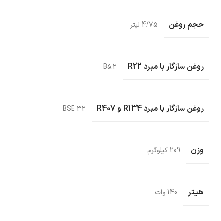
حجم روغن
4/75 لیتر
روغن سازگار با مبرد R22
B5.2
روغن سازگار با مبرد R134 و R407
BSE 32
وزن
209 کیلوگرم
هیتر
140 وات