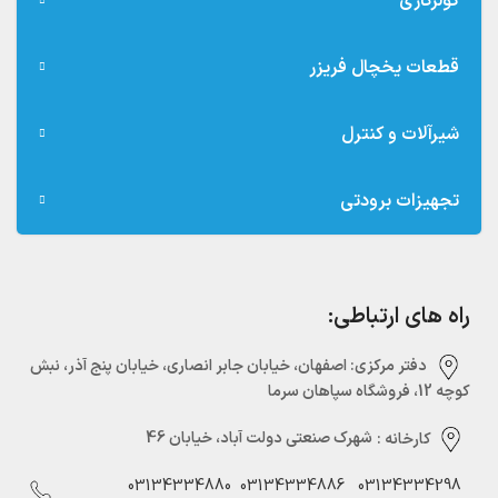
کولرگازی
قطعات یخچال فریزر
شیرآلات و کنترل
تجهیزات برودتی
راه های ارتباطی:
دفتر مرکزی:‌ اصفهان، خیابان جابر انصاری، خیابان پنج آذر، نبش
کوچه 12، فروشگاه سپاهان سرما
کارخانه :
شهرک صنعتی دولت آباد، خیابان 46
03134334880
03134334886
03134334298