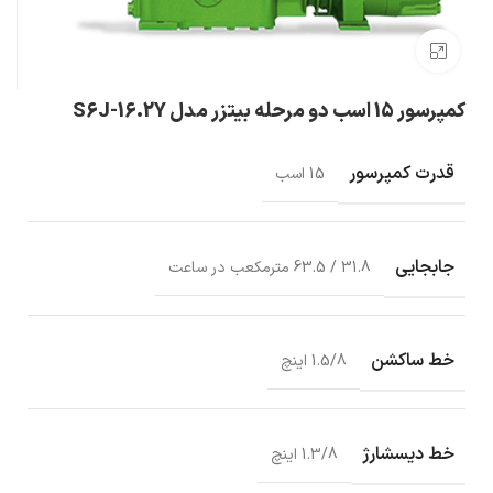
بزرگنمایی تصویر
کمپرسور 15 اسب دو مرحله بیتزر مدل S6J-16.2Y
قدرت کمپرسور
15 اسب
جابجایی
31.8 / 63.5 مترمکعب در ساعت
خط ساکشن
1.5/8 اینچ
خط دیسشارژ
1.3/8 اینچ