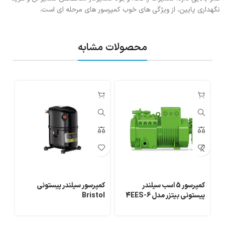
نگهداری پایین، از ویژگی های خوب کمپرسور های مرحله ای است.
محصولات مشابه
کمپرسور 5 اسب سیلندر
کمپرسور سیلندر پیستونی
پیستونی بیتزر مدل 4EES-6
Bristol
بیتز