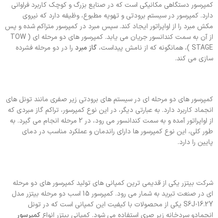
کمپرسور دستگاهی مکانیکی است که در صنایع بزرگ و کوچک کاربرد فراوانی
دارد. کمپرسور در سیستم برودتی و تهویه مطبوع، وظیفه دارد که نیروی
مکش مبرد را از اواپراتور ایجاد کند. سپس مبرد در کمپرسور متراکم شده و پس
از آن به سمت کندانسور جریان می یابد. کمپرسور های دو مرحله ای ( TOW
STAGE )، همانگونه که از نامش پیداست،
گاز مبرد
را در دو مرحله فشرده
سازی می کند.
کمپرسور های دو مرحله ای در سیستم های برودتی زیر صفری مانند تونل های
انجماد کاربرد دارد. به عبارتی دیگر، در این نوع کمپرسور، تراکم گاز مبردی که
از اواپراتور آمده و به سمت کندانسور می رود، در 2 مرحله انجام می گیرد. به
طور کلی، این نوع کمپرسور ها دارای راندمان و عملکرد مناسب در دمای
پایین را دارد.
شرکت بیتزر یکی از قدیمی ترین کمپانی های تولید کمپرسور های دو مرحله
ای در صنعت تبرید به شمار می رود. کمپرسور 15 اسب دو مرحله بیتزر مدل
S6J-16.2Y یکی از محصولات با کیفیت این کمپانی است که در تونل
انجمادو سردخانه زیر صری استفاده می شود. کمپانی بیتزر انواع
کمپرسور