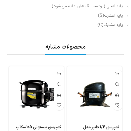
پایه اصلی (برحسب R نشان داده می شود)
پایه استارت(S)
پایه مشترک(C)
محصولات مشابه
کمپرسور 1/2 دانپر مدل
کمپرسور پیستونی 1/5 سکاپ