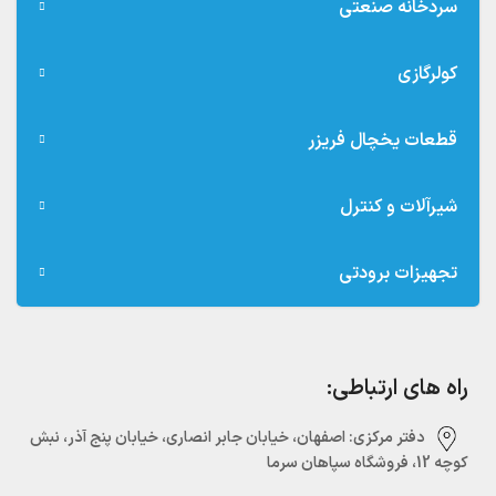
سردخانه صنعتی
کولرگازی
قطعات یخچال فریزر
شیرآلات و کنترل
تجهیزات برودتی
راه های ارتباطی:
دفتر مرکزی:‌ اصفهان، خیابان جابر انصاری، خیابان پنج آذر، نبش
کوچه 12، فروشگاه سپاهان سرما