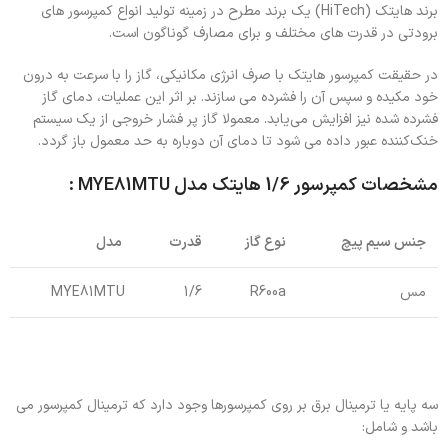
برند هایتک (HiTech) یک برند مطرح در زمینه تولید انواع کمپرسور های
برودتی در قدرت های مختلف و برای مصارف گوناگون است.
در حقیقت کمپرسور هایتک با صرف انرژی مکانیکی، گاز را با سرعت به درون
خود مکیده و سپس آن را فشرده می ‌سازند. بر اثر این عملیات، دمای گاز
فشرده شده نیز افزایش می‌یابد. معمولا گاز پر فشار خروجی از یک سیستم
خنک‌کننده عبور داده می شود تا دمای آن دوباره به حد معمول باز گردد.
مشخصات کمپرسور 1/6 هایتک مدل MYE81MTU :
جنس سیم پیچ
نوع گاز
قدرت
مدل
مس
R600a
1/6
MYE81MTU
سه پایه یا ترمینال برق بر روی کمپرسورها وجود دارد که ترمینال کمپرسور می
باشد و شامل: