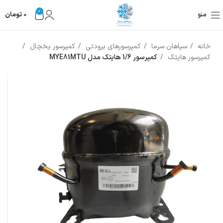
0
منو
0
تومان
خانه
سپاهان سرما
کمپرسورهای برودتی
کمپرسور یخچال
کمپرسور هایتک
کمپرسور 1/6 هایتک مدل MYE81MTU