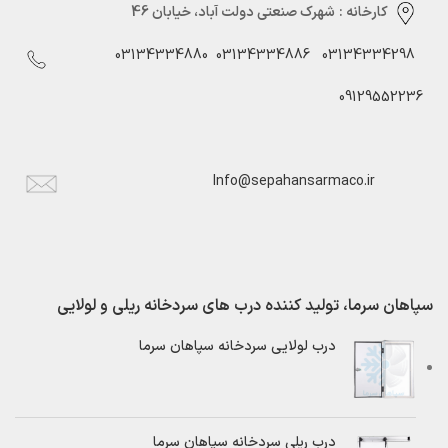
کارخانه :
شهرک صنعتی دولت آباد، خیابان 46
03134334880
03134334886
03134334298
09129552236
Info@sepahansarmaco.ir
سپاهان سرما، تولید کننده درب های سردخانه ریلی و لولایی
درب لولایی سردخانه سپاهان سرما
درب ریلی سردخانه سپاهان سرما