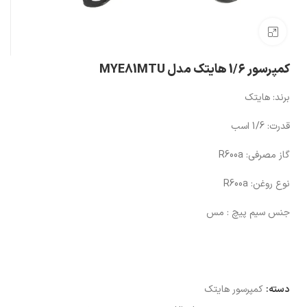
بزرگنمایی تصویر
کمپرسور 1/6 هایتک مدل MYE81MTU
برند: هایتک
قدرت: 1/6 اسب
گاز مصرفی: R600a
نوع روغن: R600a
جنس سیم پیچ : مس
دسته:
کمپرسور هایتک