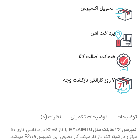
تحویل اکسپرس
پرداخت امن
ضمانت اصالت کالا
7 روز گارانتی بازگشت وجه
توضیحات
توضیحات تکمیلی
نظرات (0)
کمپرسور 1/6 هایتک مدل MYE81MTU
با گاز R600a در فرکانس کاری 50
هرتز و در شبکه تک فاز کار میکند گاز مصرفی این کمپرسور R600a میباشد.