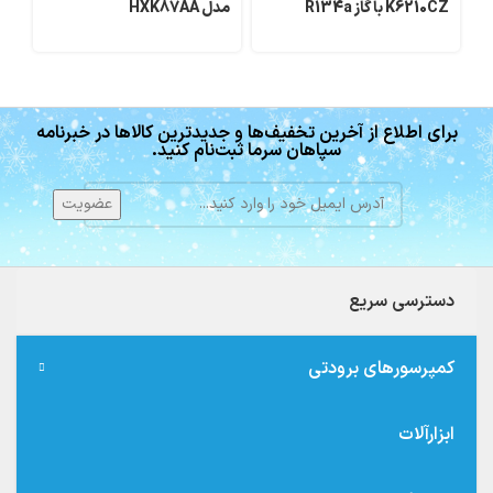
K6210CZ با گاز R134a
مدل HXK87AA
های
برای اطلاع از آخرین تخفیف‌ها و جدیدترین کالاها در خبرنامه
سپاهان سرما ثبت‌نام کنید.
دسترسی سریع
کمپرسورهای برودتی
ابزارآلات