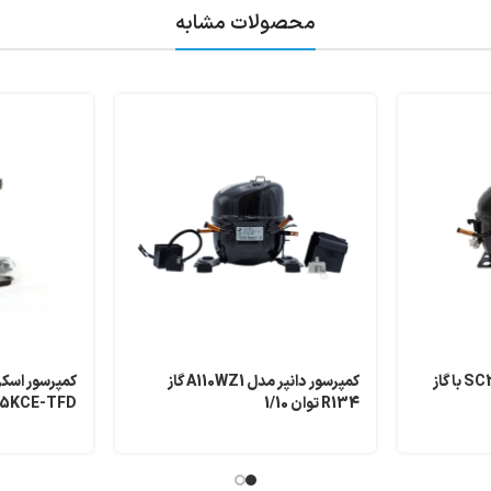
محصولات مشابه
کمپرسور سکاپ مدل SC21CL با گاز
کمپرسور دانپر مدل A110WZ1 گاز
کمپرسور اسکر
R134 توان 1/10
5KCE-TFD