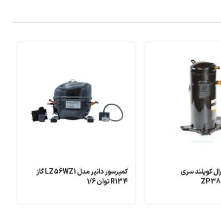
ال کوپلند سری
کمپرسور دانپر مدل LZ56WZ1 گاز
ZP38
R134 توان 1/6
4