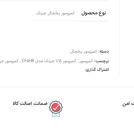
نوع محصول
کمپرسور یخجال جیتک
دسته:
کمپرسور یخچال
برچسب:
کمپرسور
,
کمپرسور 1/5 جیتک مدل E65HB
,
کمپرسور ج
اشتراک گذاری:
ت امن
ضمانت اصالت کالا