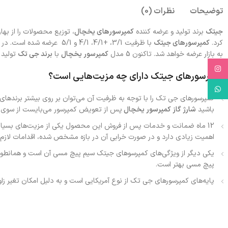
توضیحات
نظرات (0)
جیتک
برند تولید و عرضه کننده
کمپرسورهای یخچال
، توزیع محصولات را از بهار و تابستا
کرد.
کمپرسورهای جیتک
با ظرفیت 3/1، +4/1، 4/1 و
به بازار عرضه خواهد شد. تاکنون 5 مدل
کمپرسور یخچال
با
برند جی تک
تولید 
Instagram
کمپرسورهای جیتک دارای چه مزیت‌هایی است؟
WhatsApp
کمپرسورهای جی تک را با توجه به ظرفیت آن می‌توان بر روی بیشتر برندهای 
باشید
شارژ گاز کمپرسور یخچال
پس از تعویض کمپرسور می‌بایست از سوی ک
12 ماه ضمانت و خدمات پس از فروش این محصول یکی از مزیت‌های بسیار م
اهمیت زیادی دارد و در صورت خرابی آن در بازه مشخص شده، اقدامات لازم
یکی دیگر از ویژگی‌های کمپرسوهای جیتک سیم پیچ مسی آن است و همانطور که
پیچ مسی بهتر است.
پایه‌های کمپرسورهای جی تک از نوع آمریکایی است و به دلیل امکان تغیر زاو