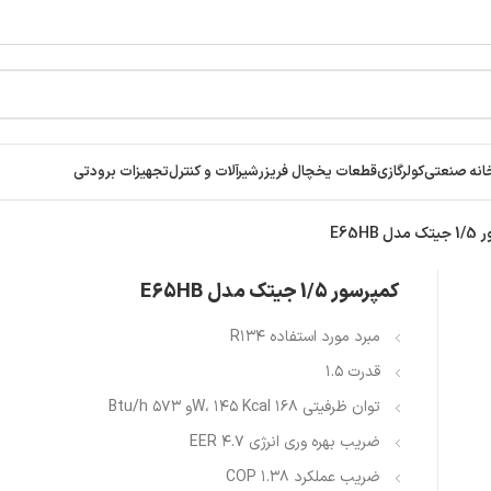
انه صنعتی
کولرگازی
قطعات یخچال فریزر
شیرآلات و کنترل
تجهیزات برودتی
 E65HB
کمپرسور 1/5 جیتک مدل E65HB
مبرد مورد استفاده R۱۳۴
قدرت ۱.۵
توان ظرفیتی ۱۶۸ W، ۱۴۵ Kcalو ۵۷۳ Btu/h
ضریب بهره وری انرژی ۴.۷ EER
ضریب عملکرد ۱.۳۸ COP