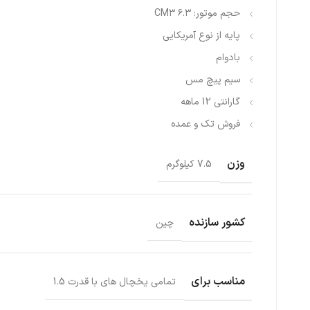
حجم موتور: ۶.۳ CM۳
پایه از نوع آمریکایی
بادوام
سیم پیچ مس
گارانتی 12 ماهه
فروش تک و عمده
وزن
7.5 کیلوگرم
کشور سازنده
چین
مناسب برای
تمامی یخچال های با قدرت 1.5