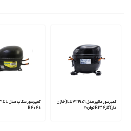
کمپرسور دانپر مدل LU72WZ1(خازن
دار)گازR134 توان¼
R404a