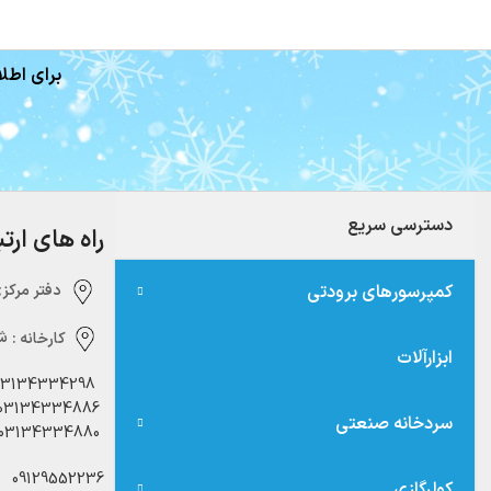
برای اطلا
دسترسی سریع
راه های ارت
کمپرسورهای برودتی
دفتر مرکزی:‌ 
کارخانه :
شه
ابزارآلات
03134334298
03134334886
سردخانه صنعتی
03134334880
09129552236
کولرگازی