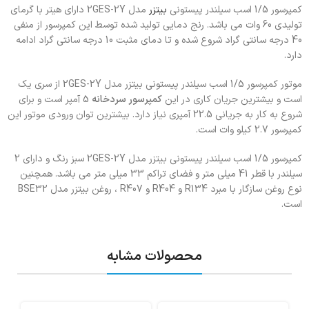
کمپرسور 1/5 اسب سیلندر پیستونی
بیتزر
مدل 2GES-2Y دارای هیتر با گرمای
تولیدی 60 وات می باشد. رنج دمایی تولید شده توسط این کمپرسور از منفی
40 درجه سانتی گراد شروع شده و تا دمای مثبت 10 درجه سانتی گراد ادامه
دارد.
موتور کمپرسور 1/5 اسب سیلندر پیستونی بیتزر مدل 2GES-2Y از سری یک
است و بیشترین جریان کاری در این
کمپرسور سردخانه
5 آمپر است و برای
شروع به کار به جریانی 22.5 آمپری نیاز دارد. بیشترین توان ورودی موتور این
کمپرسور 2.7 کیلو وات است.
کمپرسور 1/5 اسب سیلندر پیستونی بیتزر مدل 2GES-2Y سبز رنگ و دارای 2
سیلندر با قطر 41 میلی متر و فضای تراکم 33 میلی متر می باشد. همچنین
نوع روغن سازگار با مبرد R134 و R404 و R407 ، روغن بیتزر مدل BSE32
است.
محصولات مشابه