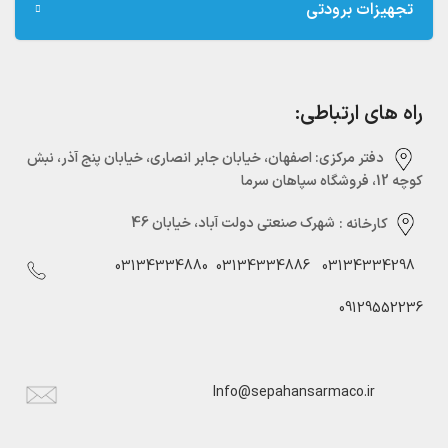
تجهیزات برودتی
راه های ارتباطی:
دفتر مرکزی:‌ اصفهان، خیابان جابر انصاری، خیابان پنج آذر، نبش
کوچه 12، فروشگاه سپاهان سرما
کارخانه :
شهرک صنعتی دولت آباد، خیابان 46
03134334880
03134334886
03134334298
09129552236
Info@sepahansarmaco.ir