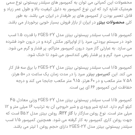
محصولات این کمپانی می توان به کمپرسور های سیلندر پیستونی نوع سمی
هرمتیک اشاره کرد که این نوع کمپرسور به دلیل کیفیت بالا و طول عمر زیاد و
قابل تعمیر بودن از کمپرسور های پر طرفدار در ایران می باشد. به طور
کلی
محصولات بیتزر
در ایران از بازار فروش بسیار خوبی برخوردار می باشد.
کمپرسور 1/5 اسب سیلندر پیستونی بیتزر مدل 2GES-2Y با قدرت 1.5 اسب
خود در سیستم برودتی مبرد را از اواپراتور مکش کرده و در درون خود فشرده
می سازد. به عبارتی گاز مبرد درون کمپرسور متراکم، پر فشار و گرم می شود.
سپس مبرد گرم و پر فشار راهی کندانسور می شود تا خنک شود.
کمپرسور 1/5 اسب سیلندر پیستونی بیتزر مدل 2GES-2Y با برق سه فاز کار
می کند. این
کمپرسور بیتزر
مبرد را در مدت زمان یک ساعت در 50 هرتز،
7.58 متر مکعب و در 60 هرتز، 9.15 متر مکعب جابجا می کند و درجه
حفاظت این کمپرسور 66 آی پی است.
کمپرسور 1/5 اسب سیلندر پیستونی بیتزر مدل 2GES-2Y وزنی معادل 45
کیلو گرم دارد. اندازه شیر ورودی و شیر خروجی آن به ترتیب 16 میلی متر و 12
میلی متر است. نوع روغن سازگار با
گاز R22
، روغن بیتزر مدل B5.2 است که
جهت روغن کاری کمپرسور به کار گرفته می شود. همچنین کمپرسور 1/5 اسب
سیلندر پیستونی بیتزر مدل 2GES-2Y دارای حجم روغن 1 لیتر می باشد.