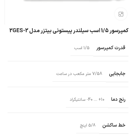
بزرگنمایی تصویر
کمپرسور 1/5 اسب سیلندر پیستونی بیتزر مدل 2GES-2
قدرت کمپرسور
1/5 اسب
جابجایی
7/58 متر مکعب در ساعت
رنج دما
10+ … 40- سانتیگراد
خط ساکشن
5/8 اینچ