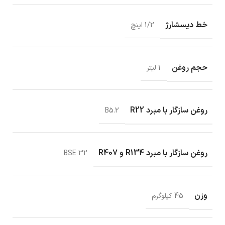
خط دیسشارژ
1/2 اینچ
حجم روغن
1 لیتر
روغن سازگار با مبرد R22
B5.2
روغن سازگار با مبرد R134 و R407
BSE 32
وزن
45 کیلوگرم