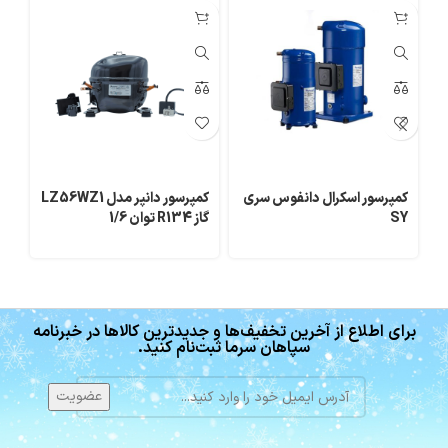
کمپرسور اسکرال دانفوس سری
کمپرسور دانپر مدل LZ56WZ1
SY
گاز R134 توان 1/6
پیس
برای اطلاع از آخرین تخفیف‌ها و جدیدترین کالاها در خبرنامه
سپاهان سرما ثبت‌نام کنید.