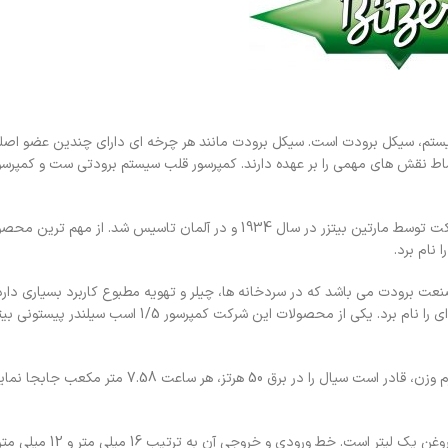
ن سیستم، سیکل برودت است. سیکل برودت مانند هر چرخه ای دارای چندین عضو اصل
امروزه شرکت بیتزر یکی از بزرگترین تولید کنندگان کمپرسور در دنیاست. این شرکت توسط مارتین بیتزر در سال 1934 و در آلمان تاس
ا نام برد.
ت برودت می باشد که در سردخانه ها، چیلر و تهویه مطبوع کاربرد بسیاری دارد. 
کمپرسور 1/5 اسب سیلندر پیستونی بیتزر مدل 2GES-2Y – تک فاز با 45 کیلوگرم وزن، قادر است سیال را در برق 50 هرتز،
کمپرسور 1/5 اسب سیلندر پیستونی بیتزر مدل 2GES-2Y – تک فاز دارای حجم رو