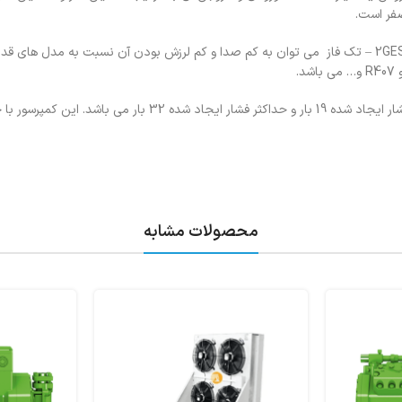
صفر است.
همچنین از دیگر مشخصات کمپرسور 1/5 اسب سیلندر پیستونی بیتزر مدل 2GES-2Y – تک فاز می توان به کم صدا و کم لرزش بودن آن نسبت به مد
در کمپرسور 1/5 اسب سیلندر پیستونی بیتزر مدل 2GES-2Y – تک فاز حداقل فشار ایجاد شده 19 بار و حداکثر فشار ایجاد شده 2
محصولات مشابه