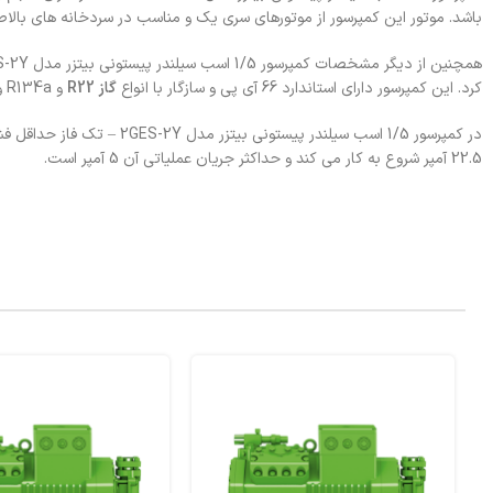
باشد. موتور این کمپرسور از موتورهای سری یک و مناسب در سردخانه های بالا
کرد. این کمپرسور دارای استاندارد 66 آی پی و سازگار با انواع
گاز R22
و R134a و R407 و… می باشد.
22.5 آمپر شروع به کار می کند و حداکثر جریان عملیاتی آن 5 آمپر است.