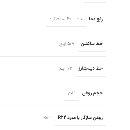
رنج دما
10+ … 40- سانتیگراد
خط ساکشن
5/8 اینچ
خط دیسشارژ
1/2 اینچ
حجم روغن
1 لیتر
روغن سازگار با مبرد R22
B5.2