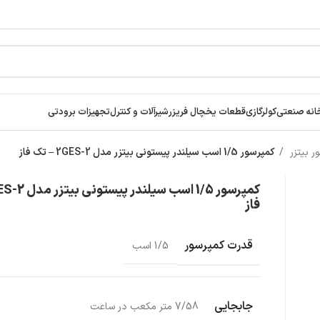
انه صنعتی
کولرگازی
قطعات یخچال فریزر
شیرآلات و کنترل
تجهیزات برودتی
ر بیتزر
کمپرسور 1/5 اسب سیلندر پیستونی بیتزر مدل 2GES-2 – تک فاز
فاز
قدرت کمپرسور
1/5 اسب
جابجایی
7/58 متر مکعب در ساعت