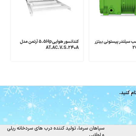
رسور 3 اسب سیلندر پیستونی بیتزر
کندانسور هوایی5.5Hp آرتمن مدل
د
AT.AC.V.S.240A
ام کنید.
سپاهان سرما، تولید کننده درب های سردخانه ریلی
و لولایی