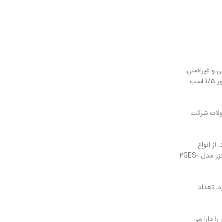
ی و غیراصلی
می باشد. در این سیکل چهار عضو اصلی کمپرسور، کندانسور، اواپراتور و شیر انبساط نقش های مهمی را بر عهده دارند. کمپرسور قلب سیستم برودتی ست و کمپرسور 1/5 اسب
یس شد. از مهم ترین محصولات شرکت
از انواع
کمپرسورهای این کمپانی میتوان کمپرسورهای سیلندرپیستونی، اسکرو و دومرحله ای را نام برد. یکی از محصولات این شرکت کمپرسور 1/5 اسب سیلندر پیستونی بیتزر مدل 2GES-
 هر ساعت 7.58 متر مکعب جابجا نماید. تعداد
غن یک لیتر است. خط ورودی و خروجی آن به ترتیب 16 میلی متر و 12 میلی متر را دارا می