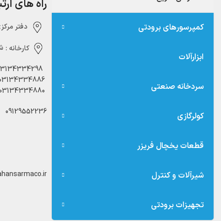
راه های ارت
کمپرسورهای برودتی
دفتر مرکزی:‌ 
کارخانه :
شه
ابزارآلات
03134334298
03134334886
سردخانه صنعتی
03134334880
09129552236
کولرگازی
قطعات یخچال فریزر
hansarmaco.ir
شیرآلات و کنترل
تجهیزات برودتی