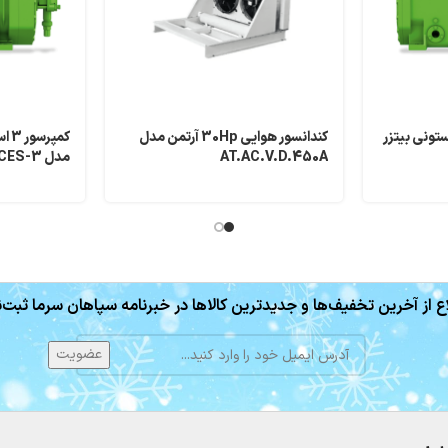
 پیستونی بیتزر
کندانسور هوایی 30Hp آرتمن مدل
کمپ
AT.AC.V.D.450A
مدل 2CES-3
ع از آخرین تخفیف‌ها و جدیدترین کالاها در خبرنامه سپاهان سرما ثبت‌ن