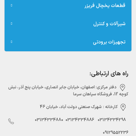
قطعات یخچال فریزر
شیرآلات و کنترل
تجهیزات برودتی
راه های ارتباطی:
دفتر مرکزی:‌ اصفهان، خیابان جابر انصاری، خیابان پنج آذر، نبش
کوچه 12، فروشگاه سپاهان سرما
کارخانه :
شهرک صنعتی دولت آباد، خیابان 46
03134334880
03134334886
03134334298
09129552236