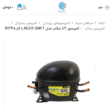
0
منو
0
تومان
خانه
سپاهان سرما
کمپرسورهای برودتی
کمپرسور یخچال
کمپرسور سکاپ
کمپرسور 1/2 سکاپ مدل NLE12.GMFT با گاز R134a