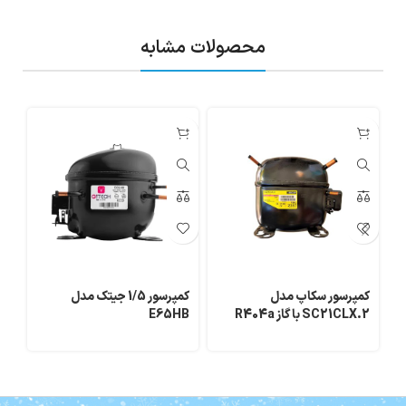
محصولات مشابه
کمپرسور سکاپ مدل
کمپرسور 1/5 جیتک مدل
2.SC21CLX با گاز R404a
E65HB
111CY