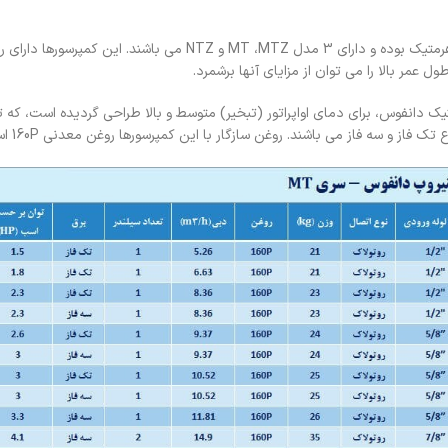
کمپرسورهای منیروپ دانفوس (Danfoss Maneurop Compressors) از نوع هرمتیک بوده و دارای 3 مدل MT ،MTZ و NTZ می با
مر بالا را می توان از مزایای آنها برشمرد.
گر کمپرسورهای هرمتیک دانفوس، برای دمای اواپراتور (تبخیر) متوسط و بالا طراحی گردیده است، که 