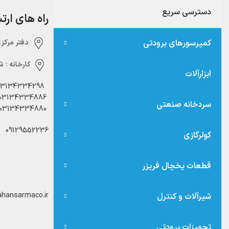
دسترسی سریع
راه های ارت
کمپرسورهای برودتی
دفتر مرکزی:‌ 
کارخانه :
شه
ابزارآلات
03134334298
03134334886
سردخانه صنعتی
03134334880
09129552236
کولرگازی
قطعات یخچال فریزر
hansarmaco.ir
شیرآلات و کنترل
تجهیزات برودتی