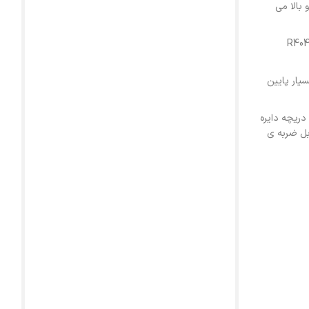
بالا می
R404A, R,
یار پایین
دریچه دایره
بل ضربه ی