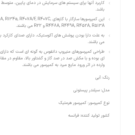
کاربرد آنها برای سیستم های سرمایش در دمای پایین، متوسط و 
باشد.
این کمپرسورها سازگار با گازهای 134a, R407A/F, R407C
R448A, R449A, R452A, R513A و R22 می باشند.
به علت دارا بودن پوشش های آکوستیک، دارای صدای کارکرد بس
می باشند.
طراحی کمپرسورهای منیروپ دانفوس به گونه ای است که دارای 
ای بوده و با مکش صد در صد گاز و گشتاور بالا، مقاوم در مقا
وارده در اثر ورود مایع مبرد به کمپرسور می باشند.
رنگ: آبی
مدل: سیلندر پیستونی
نوع کمپرسور: کمپرسور هرمتیک
کشور تولید کننده: فرانسه