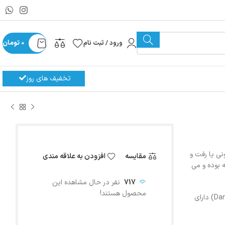
ورود / ثبت نام
0
تومان
تخفیف های روز
نی یا رفت و
مقایسه
افزودن به علاقه مندی
Maneurop® reci) نوع بسته بوده و می
717
نفر در حال مشاهده این
محصول هستند!
کمپرسورهای منیروپ دانفوس (Danfoss Maneurop Compressors) دارای