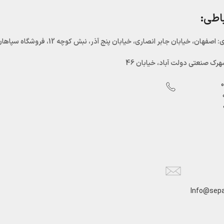
باطی:
اصفهان، خیابان جابر انصاری، خیابان پنج آذر، نبش کوچه 12، فروشگاه سپاهان سرما
رک صنعتی دولت آباد، خیابان 46
Info@sepa