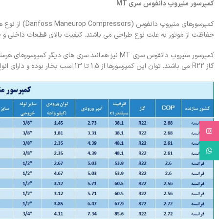
کمپرسور منیروپ دانفوس سری MT
حفاظت از موتور به علت نوع طراحی می باشند. کیفیت بالای قطعات داخلی و طول ع
کمپرسور منیروپ دانفوس سری MT نیز همانند سری های دی
گاز R22 می باشند. توان این کمپرسورها از 1.5 تا 13 اسب بخار بوده و دارای انواع تک فاز و سه فاز می باشند. روغن سازگار با این کمپرسورها روغن معدنی 160P است.
Instagram
WhatsApp