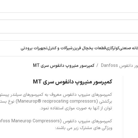
انه صنعتی
کولرگازی
قطعات یخچال فریزر
شیرآلات و کنترل
تجهیزات برودتی
دانفوس Danfoss
کمپرسور منیروپ دانفوس سری MT
کمپرسور منیروپ دانفوس سری MT
کمپرسورهای منیروپ دانفوس معروف به کمپرسورهای سیلندر پیستو
برگشتی (procating compressors
توان از آنها به صورت موازی استفاده نمود.
ویژگی های مشترک زیر می باشند: