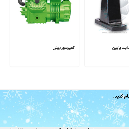
دایت پایین
کمپرسور بیتزر
ل
ص
ام کنید.