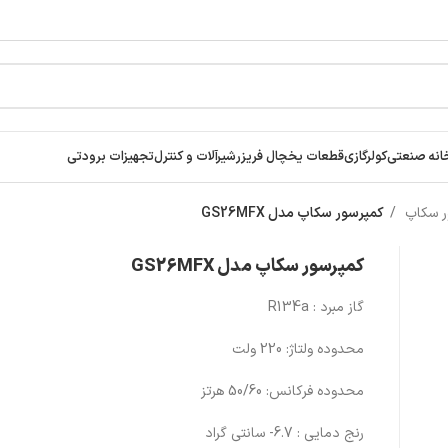
انه صنعتی
کولرگازی
قطعات یخچال فریزر
شیرآلات و کنترل
تجهیزات برودتی
ر سکاپ
کمپرسور سکاپ مدل GS26MFX
کمپرسور سکاپ مدل GS26MFX
گاز مبرد : R134a
محدوده ولتاژ: 220 ولت
محدوده فرکانس: 50/60 هرتز
رنج دمایی : 6.7- سانتی گراد