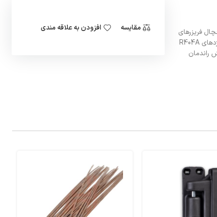
مقایسه
افزودن به علاقه مندی
خچال فریزرهای
بزرگ و ویترینی و تجهیزات آشپزخانه صنعتی در ابعاد خاص مورد استفاده قرار می‌گیرند. در حال حاضر این سری کمپرسورها در کشور اسلواکی تولید شده و برای مبرّدهای R404A
ش راندمان