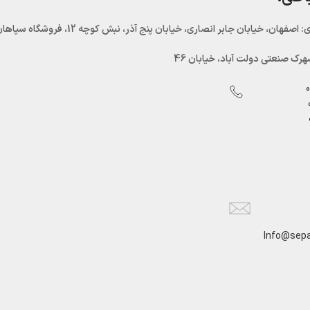
اصفهان، خیابان جابر انصاری، خیابان پنج آذر، نبش کوچه 12، فروشگاه سپاهان سرما
رک صنعتی دولت آباد، خیابان 46
Info@sepa