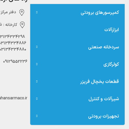
کمپرسورهای برودتی
دفتر مرکزی:‌ 
کارخانه :
شه
ابزارآلات
03134334298
03134334886
سردخانه صنعتی
03134334880
09129552236
کولرگازی
قطعات یخچال فریزر
hansarmaco.ir
شیرآلات و کنترل
تجهیزات برودتی