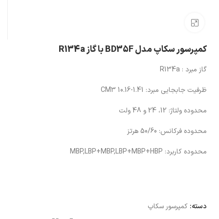
بزرگنمایی تصویر
کمپرسور سکاپ مدل BD35F با گاز R134a
گاز مبرد : R134a
ظرفیت جابجایی مبرد: 1.41-10.16 CM3
محدوده ولتاژ: 12، 24 و 48 ولت
محدوده فرکانس: 50/60 هرتز
محدوده کاربرد: MBP,LBP+MBP,LBP+MBP+HBP
دسته:
کمپرسور سکاپ