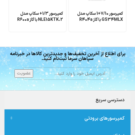
کمپرسور 7/10+1 سکاپ مدل
کمپرسور 1/3+ سکاپ مدل
GS34MLX با گاز R404a
NLE15KTK.2 با گاز R600a
FX
برای اطلاع از آخرین تخفیف‌ها و جدیدترین کالاها در خبرنامه
سپاهان سرما ثبت‌نام کنید.
دسترسی سریع
کمپرسورهای برودتی