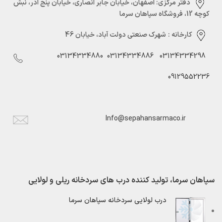
دفتر مرکزی:‌ اصفهان، خیابان جابر انصاری، خیابان پنج آذر، نبش
کوچه 12، فروشگاه سپاهان سرما
کارخانه :
شهرک صنعتی دولت آباد، خیابان 46
03134334880
03134334886
03134334298
09129552236
Info@sepahansarmaco.ir
سپاهان سرما، تولید کننده درب های سردخانه ریلی و لولایی
درب لولایی سردخانه سپاهان سرما