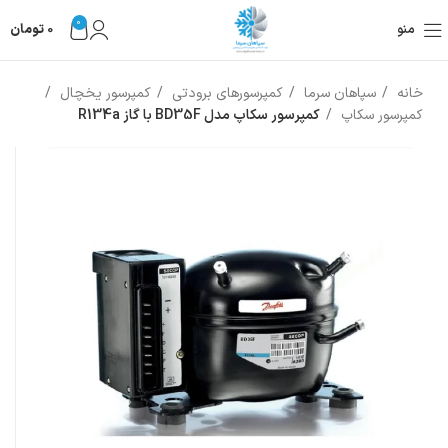
0
منو
0
تومان
خانه
سپاهان سرما
کمپرسورهای برودتی
کمپرسور یخچال
کمپرسور سکاپ
کمپرسور سکاپ مدل BD35F با گاز R134a