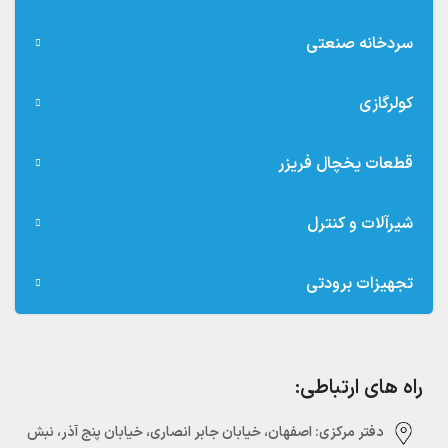
سردخانه صنعتی
کولرگازی
قطعات یخچال فریزر
شیرآلات و کنترل
تجهیزات برودتی
راه های ارتباطی:
دفتر مرکزی:‌ اصفهان، خیابان جابر انصاری، خیابان پنج آذر، نبش