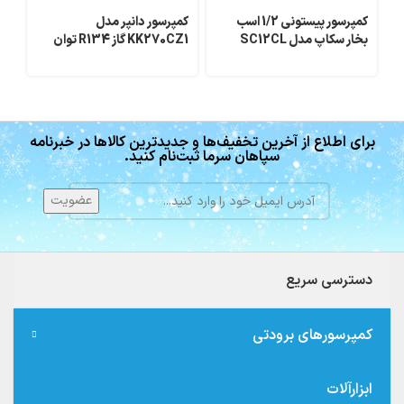
کمپرسور پیستونی 1/2 اسب
کمپرسور دانپر مدل
کم
بخار سکاپ مدل SC12CL
KK270CZ1 گاز R134 توان
سری
1/3
برای اطلاع از آخرین تخفیف‌ها و جدیدترین کالاها در خبرنامه
سپاهان سرما ثبت‌نام کنید.
دسترسی سریع
کمپرسورهای برودتی
ابزارآلات