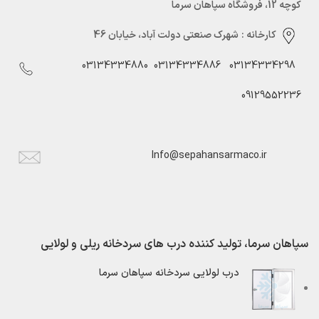
کوچه 12، فروشگاه سپاهان سرما
کارخانه :
شهرک صنعتی دولت آباد، خیابان 46
03134334880
03134334886
03134334298
09129552236
Info@sepahansarmaco.ir
سپاهان سرما، تولید کننده درب های سردخانه ریلی و لولایی
درب لولایی سردخانه سپاهان سرما