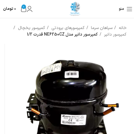
0
منو
0
تومان
خانه
سپاهان سرما
کمپرسورهای برودتی
کمپرسور یخچال
کمپرسور دانپر
کمپرسور دانپر مدل NE6250CZ قدرت 1/2