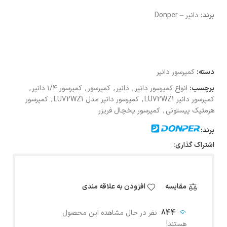
برند:
دانپر – Donper
دسته:
کمپرسور دانپر
برچسب:
انواع کمپرسور دانپر
,
دانپر
,
کمپرسور
,
کمپرسور ۱/۴ دانپر
,
کمپرسور دانپر LU72WZ1
,
کمپرسور دانپر مدل LU72WZ1
,
کمپرسور
هرمتیک پیستونی
,
کمپرسور یخچال فریزر
برند:
اشتراک گذاری:
مقایسه
افزودن به علاقه مندی
844
نفر در حال مشاهده این محصول
هستند!