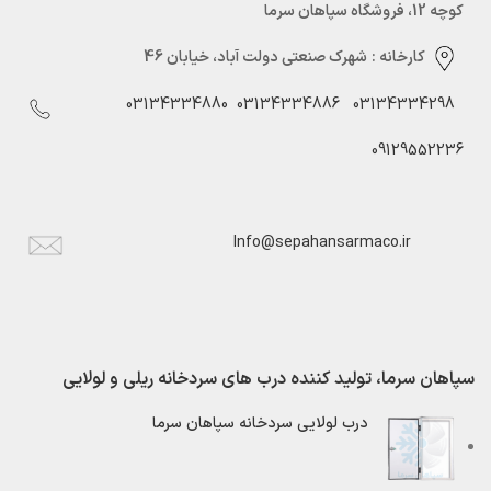
کوچه 12، فروشگاه سپاهان سرما
کارخانه :
شهرک صنعتی دولت آباد، خیابان 46
03134334880
03134334886
03134334298
09129552236
Info@sepahansarmaco.ir
سپاهان سرما، تولید کننده درب های سردخانه ریلی و لولایی
درب لولایی سردخانه سپاهان سرما