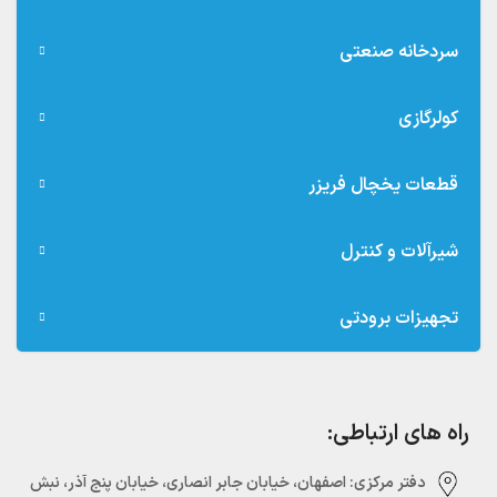
سردخانه صنعتی
کولرگازی
قطعات یخچال فریزر
شیرآلات و کنترل
تجهیزات برودتی
راه های ارتباطی:
دفتر مرکزی:‌ اصفهان، خیابان جابر انصاری، خیابان پنج آذر، نبش