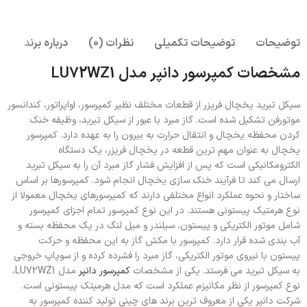
توضیحات
توضیحات تکمیلی
نظرات (0)
درباره برند
مشخصات کمپرسور دانپر مدل LU72WZ1
سیکل تبرید یخچال فریزر از قطعات مختلف نظیر کمپرسور، اواپراتور، کندانسور
موتورفن تشکیل شده است. گاز مبرد با عبور از سیکل تبرید، وظیفه خنک
کردن محفظه یخچال و انتقال حرارت به بیرون را به عهده دارد. کمپرسور
یخچال به عنوان مهم ترین قطعه در یخچال فریزر، یک دستگاه
الکترومکانیکی است که پس از افزایش فشار گاز مبرد آن را به سیکل تبرید
ارسال می کند تا فرآیند خنک سازی یخچال انجام شود. کمپرسورها بر اساس
ساختار و نحوه عملکرد انواع مختلفی دارند که کمپرسورهای یخچال معمولا از
نوع هرمتیک پیستونی هستند. در این نوع کمپرسور تمام اجزای کمپرسور
شامل موتور الکتریکی و پیستون، سیلندر و میل لنگ در یک محفظه بسته و
آب بندی شده قرار دارد. کمپرسور با مکش گاز به این محفظه و حرکت
پیستون با نیروی موتور الکتریکی، گاز مبرد را فشرده کرده و از سوپاپ خروجی
به سیکل تبرید می فرستد. یکی از مشخصات
کمپرسور دانپر
مدل LU72WZ1،
نوع کمپرسور از نظر مکانیزم عملکرد است که مدل هرمیتک پیستونی است.
شرکت دانپر یکی از معروف ترین برند های چینی تولید کننده کمپرسور به