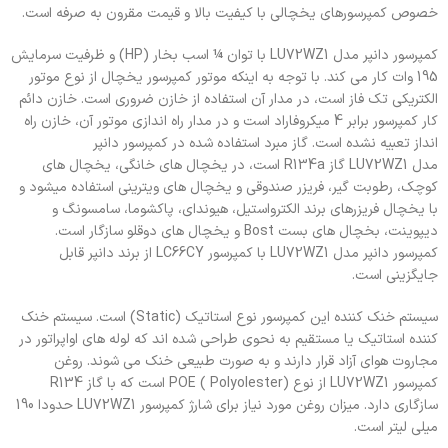
خصوص کمپرسورهای یخچالی با کیفیت بالا و قیمت مقرون به صرفه است.
کمپرسور دانپر مدل LU72WZ1 با توان ¼ اسب بخار (HP) و ظرفیت سرمایش
195 وات کار می کند. با توجه به اینکه موتور کمپرسور یخچال از نوع موتور
الکتریکی تک فاز است، در مدار آن استفاده از خازن ضروری است. خازن دائم
کار کمپرسور برابر 4 میکروفاراد است و در مدار راه اندازی موتور آن، خازن راه
انداز تعبیه نشده است. گاز مبرد استفاده شده در کمپرسور دانپر
مدل LU72WZ1 گاز R134a است، در یخچال های خانگی، یخچال های
کوچک، رطوبت گیر، فریزر صندوقی و یخچال های ویترینی استفاده می­شود و
با یخچال فریزرهای برند الکترواستیل، هیوندای، پاکشوما، سامسونگ و
دیپوینت، بخچال های بست Bost و یخچال های دوقلو سازگار است.
کمپرسور دانپر مدل LU72WZ1 با کمپرسور LC66CY از برند دانپر قابل
جایگزینی است.
سیستم خنک­ کننده این کمپرسور نوع استاتیک (Static) است. سیستم خنک
کننده استاتیک یا مستقیم به نحوی طراحی شده اند که لوله های اواپراتور در
مجاروت هوای آزاد قرار دارند و به صورت طبیعی خنک می شوند. روغن
کمپرسور LU72WZ1 از نوع POE ( Polyolester) است که با گاز R134
سازگاری دارد. میزان روغن مورد نیاز برای شارژ کمپرسور LU72WZ1 حدودا 190
میلی لیتر است.