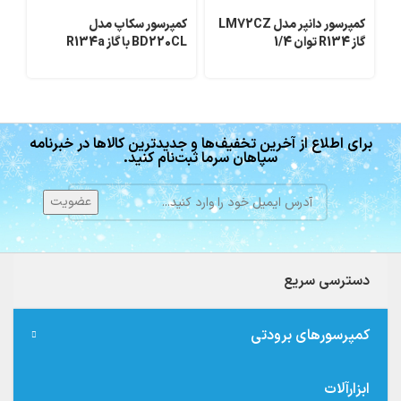
کمپرسور دانپر مدل LM72CZ
کمپرسور سکاپ مدل
گاز R134 توان 1/4
BD220CL با گاز R134a
گاز R134 ت
برای اطلاع از آخرین تخفیف‌ها و جدیدترین کالاها در خبرنامه
سپاهان سرما ثبت‌نام کنید.
دسترسی سریع
کمپرسورهای برودتی
ابزارآلات