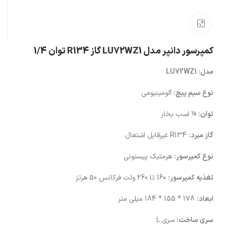
بزرگنمایی تصویر
کمپرسور دانپر مدل LU72WZ1 گاز R134 توان 1/4
مدل: LU72WZ1
نوع سیم پیچ:
آلومینیومی
توان:
¼ اسب بخار
گاز مبرد:
R134 غیرقابل اشتعال
نوع کمپرسور:
هرمتیک پیستونی
تغذیه کمپرسور:
160 تا 260 ولت فرکانس 50 هرتز
ابعاد:
178 * 155 * 184 میلی متر
سری ساخت:
سری L