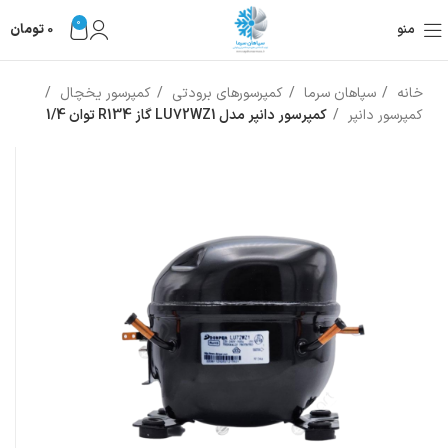
0
منو
0
تومان
خانه
سپاهان سرما
کمپرسورهای برودتی
کمپرسور یخچال
کمپرسور دانپر
کمپرسور دانپر مدل LU72WZ1 گاز R134 توان 1/4