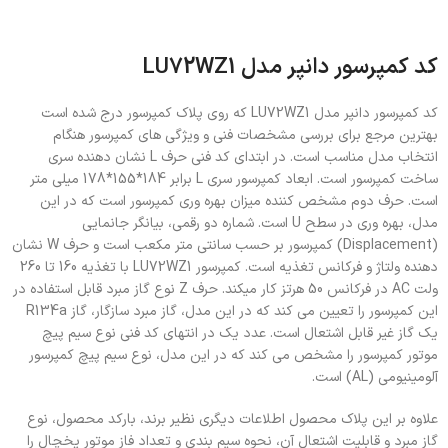
کد کمپرسور دانپر مدل LU72WZ1
کد کمپرسور دانپر مدل LU72WZ1 که روی پلاک کمپرسور درج شده است
بهترین مرجع برای بررسی مشخصات فنی و ویژگی های کمپرسور هنگام
انتخاب مدل مناسب است. در ابتدای کد فنی حرف L نشان دهنده سری
ساخت کمپرسور است. ابعاد کمپرسور سری L برابر 184*155*178 میلی متر
است. حرف دوم مشخص کننده میزان بهره وری کمپرسور است که در این
مدل، بهره وری در سطح U است. شماره دو رقمی، بیانگر جانمایی
(Displacement) کمپرسور بر حسب سانتی متر مکعب است و حرف W نشان
دهنده ولتاژ و فرکانس تغذیه است. کمپرسور LU72WZ1 با تغذیه 160 تا 260
ولت AC در فرکانس 50 هرتز کار می­کند. حرف Z نوع گاز مبرد قابل استفاده در
این کمپرسور را تعیین می کند که در این مدل، گاز مبرد سازگار، گاز R134a
یک گاز غیر قابل اشتعال است. عدد یک در انتهای کد فنی نوع سیم پیچ
موتور کمپرسور را مشخص می کند که در این مدل، نوع سیم پیچ کمپرسور
آلومینیومی (AL) است.
علاوه بر این پلاک محصول اطلاعات دیگری نظیر برند، بارکد محصول، نوع
گاز مبرد و قابلیت اشتعال آن، نحوه سیم بندی و تعداد فاز موتور یخچال را