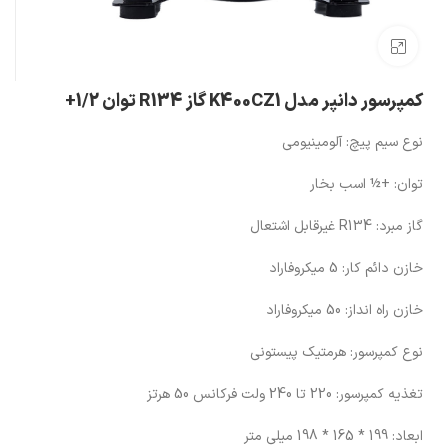
بزرگنمایی تصویر
کمپرسور دانپر مدل K400CZ1 گاز R134 توان 1/2+
نوع سیم پیچ:
آلومینیومی
توان:
+½ اسب بخار
گاز مبرد:
R134 غیرقابل اشتعال
خازن دائم کار:
5 میکروفاراد
خازن راه انداز:
50 میکروفاراد
نوع کمپرسور:
هرمتیک پیستونی
تغذیه کمپرسور:
220 تا 240 ولت فرکانس 50 هرتز
ابعاد:
199 * 165 * 198 میلی متر