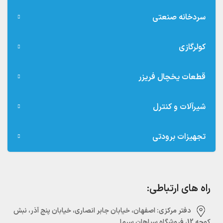
سردخانه صنعتی
کولرگازی
قطعات یخچال فریزر
شیرآلات و کنترل
تجهیزات برودتی
راه های ارتباطی:
دفتر مرکزی:‌ اصفهان، خیابان جابر انصاری، خیابان پنج آذر، نبش
کوچه 12، فروشگاه سپاهان سرما