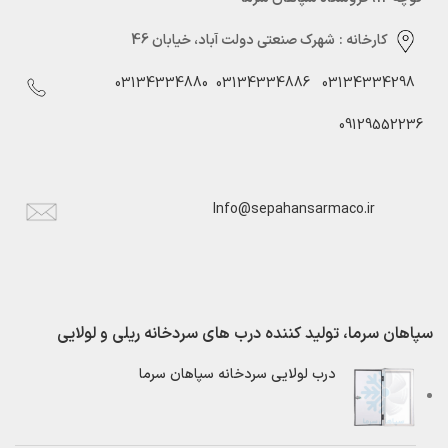
کارخانه :
شهرک صنعتی دولت آباد، خیابان 46
03134334880
03134334886
03134334298
09129552236
Info@sepahansarmaco.ir
سپاهان سرما، تولید کننده درب های سردخانه ریلی و لولایی
درب لولایی سردخانه سپاهان سرما