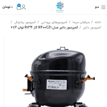
0
منو
0
تومان
خانه
سپاهان سرما
کمپرسورهای برودتی
کمپرسور یخچال
کمپرسور دانپر
کمپرسور دانپر مدل K400CZ1 گاز R134 توان 1/2+