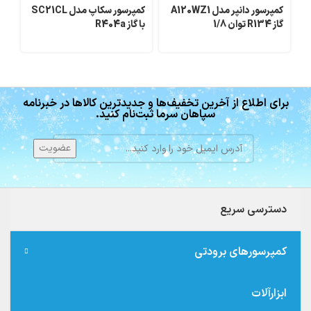
کمپرسور دانپر مدل A120WZ1
کمپرسور سکاپ مدل SC21CL
کم
گاز R134 توان 1/8
با گاز R404a
2.SC21CLX با گاز R404a
برای اطلاع از آخرین تخفیف‌ها و جدیدترین کالاها در خبرنامه
سپاهان سرما ثبت‌نام کنید.
دسترسی سریع
کمپرسورهای برودتی
ابزارآلات