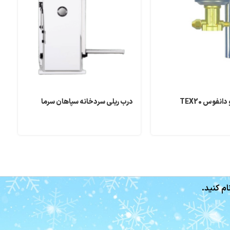
نفوس TEX20
درب ریلی سردخانه سپاهان سرما
ر
ام کنید.