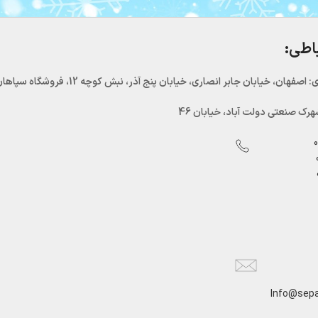
باطی:
اصفهان، خیابان جابر انصاری، خیابان پنج آذر، نبش کوچه 12، فروشگاه سپاهان سرما
رک صنعتی دولت آباد، خیابان 46
Info@sepa