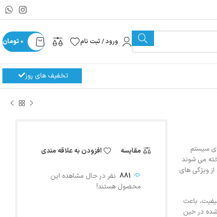
ورود / ثبت نام
0
تومان
تخفیف های روز
دی گسترده برای سیستم
مقایسه
افزودن به علاقه مندی
خته می شوند
از ویژگی های
881
نفر در حال مشاهده این
محصول هستند!
یفیت، باعث
شده در حین