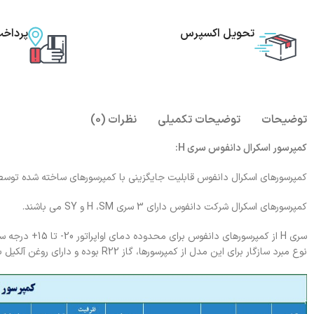
تحویل اکسپرس
پرداخ
توضیحات
توضیحات تکمیلی
نظرات (0)
کمپرسور اسکرال دانفوس سری H:
کمپرسورهای اسکرال دانفوس قابلیت جایگزینی با کمپرسورهای ساخته شده توسط د
کمپرسورهای اسکرال شرکت دانفوس دارای 3 سری H ،SM و SY می باشند.
سری H از کمپرسو
نوع مبرد سازگار برای این مدل از کمپرسورها، گاز R22 بوده و دارای روغن آلکیل بنزین 160ABM می باشد.