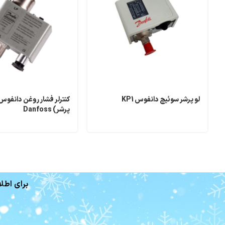
لو پرشر سوئیچ دانفوس KP1
کنترلر فشار روغن دانفوس
پرشر) Danfoss
برای اطلا