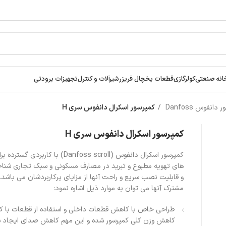
انه صنعتی
کولرگازی
قطعات یخچال فریزر
شیرآلات و کنترل
تجهیزات برودتی
دانفوس Danfoss
کمپرسور اسکرال دانفوس سری H
کمپرسور اسکرال دانفوس سری H
کمپرسور اسکرال دانفوس (Danfoss scroll) با کاربر
های تهویه مطبوع و تبرید در مصارف مسکونی و سبک تجاری شنا
و قابلیت نصب سریع و راحت آنها از مزایای پرکاربردشان می باشد. 
مشترک آنها می توان به موارد ذیل اشاره نمود:
طراحی خاص با کاهش قطعات داخلی و استفاده از قطعات با ک
کاهش وزن کلی کمپرسور شده و این مهم کاهش صدای ایجاد 