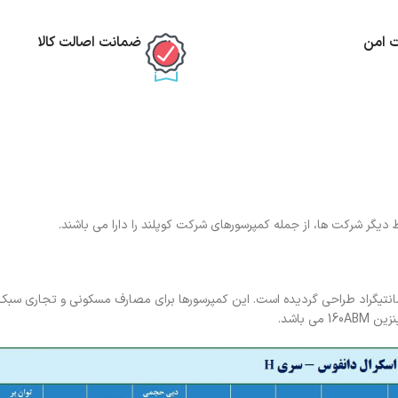
ت امن
ضمانت اصالت کالا
یگر شرکت ها، از جمله کمپرسورهای شرکت کوپلند را دارا می باشند.
رهای دانفوس برای محدوده دمای اواپراتور 20- تا 15+ درجه سانتیگراد طراحی گردیده است. این کمپرسورها برای مصارف مسکونی و تج