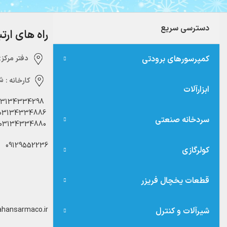
دسترسی سریع
راه های ارت
کمپرسورهای برودتی
دفتر مرکزی:‌ 
کارخانه :
شه
ابزارآلات
03134334298
03134334886
سردخانه صنعتی
03134334880
09129552236
کولرگازی
قطعات یخچال فریزر
hansarmaco.ir
شیرآلات و کنترل